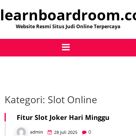
Skip
learnboardroom.
to
content
Website Resmi Situs Judi Online Terpercaya
Kategori:
Slot Online
Fitur Slot Joker Hari Minggu
0
admin
28 Juli 2025