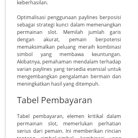
keberhasilan.
Optimalisasi penggunaan paylines berposisi
sebagai strategi kunci dalam memenangkan
permainan slot. Memilah jumlah garis
dengan akurat, pemain berpotensi
memaksimalkan peluang meraih kombinasi
simbol yang membawa keuntungan.
Akibatnya, pemahaman mendalam terhadap
varian paylines yang tersedia esensial untuk
mengembangkan pengalaman bermain dan
meningkatkan hasil yang ditempuh.
Tabel Pembayaran
Tabel pembayaran, elemen kritikal dalam
permainan slot, memerlukan perhatian
serius dari pemain. Ini memberikan rincian