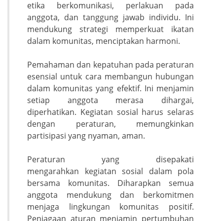
etika berkomunikasi, perlakuan pada
anggota, dan tanggung jawab individu. Ini
mendukung strategi memperkuat ikatan
dalam komunitas, menciptakan harmoni.
Pemahaman dan kepatuhan pada peraturan
esensial untuk cara membangun hubungan
dalam komunitas yang efektif. Ini menjamin
setiap anggota merasa dihargai,
diperhatikan. Kegiatan sosial harus selaras
dengan peraturan, memungkinkan
partisipasi yang nyaman, aman.
Peraturan yang disepakati
mengarahkan kegiatan sosial dalam pola
bersama komunitas. Diharapkan semua
anggota mendukung dan berkomitmen
menjaga lingkungan komunitas positif.
Penjagaan aturan menjamin pertumbuhan