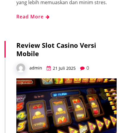
yang lebih memuaskan dan minim stres.
Read More
Review Slot Casino Versi
Mobile
0
admin
21 Juli 2025