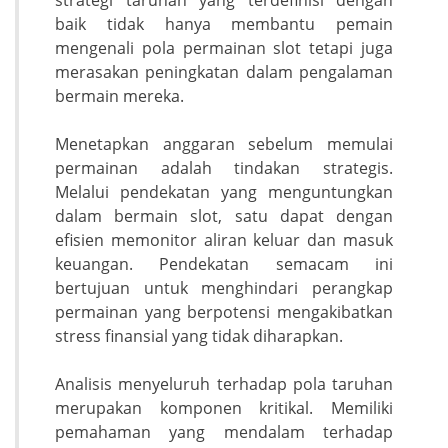
strategi taruhan yang terdefinisi dengan
baik tidak hanya membantu pemain
mengenali pola permainan slot tetapi juga
merasakan peningkatan dalam pengalaman
bermain mereka.
Menetapkan anggaran sebelum memulai
permainan adalah tindakan strategis.
Melalui pendekatan yang menguntungkan
dalam bermain slot, satu dapat dengan
efisien memonitor aliran keluar dan masuk
keuangan. Pendekatan semacam ini
bertujuan untuk menghindari perangkap
permainan yang berpotensi mengakibatkan
stress finansial yang tidak diharapkan.
Analisis menyeluruh terhadap pola taruhan
merupakan komponen kritikal. Memiliki
pemahaman yang mendalam terhadap