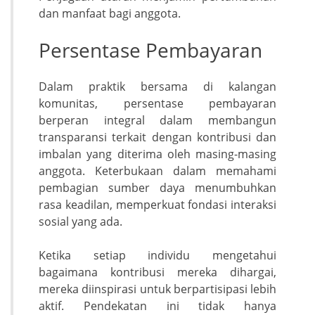
dan manfaat bagi anggota.
Persentase Pembayaran
Dalam praktik bersama di kalangan
komunitas, persentase pembayaran
berperan integral dalam membangun
transparansi terkait dengan kontribusi dan
imbalan yang diterima oleh masing-masing
anggota. Keterbukaan dalam memahami
pembagian sumber daya menumbuhkan
rasa keadilan, memperkuat fondasi interaksi
sosial yang ada.
Ketika setiap individu mengetahui
bagaimana kontribusi mereka dihargai,
mereka diinspirasi untuk berpartisipasi lebih
aktif. Pendekatan ini tidak hanya