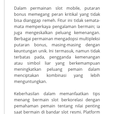
Dalam permainan slot mobile, putaran
bonus memegang peran kritikal yang tidak
bisa dianggap remeh. Fitur ini tidak semata-
mata memperkaya pengalaman bermain; ia
juga mengeskalkan peluang kemenangan.
Berbagai permainan mengadopsi multipleksi
putaran bonus, masing-masing dengan
keuntungan unik. Ini termasuk, namun tidak
terbatas pada, pengganda kemenangan
atau simbol liar yang berkemampuan
meningkatkan peluang pemain dalam
menciptakan kombinasi yang lebih
menguntungkan.
Keberhasilan dalam memanfaatkan tips
menang bermain slot berkorelasi dengan
pemahaman pemain tentang nilai penting
saat bermain di bandar slot resmi. Platform