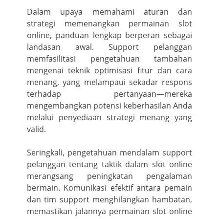
Dalam upaya memahami aturan dan
strategi memenangkan permainan slot
online, panduan lengkap berperan sebagai
landasan awal. Support pelanggan
memfasilitasi pengetahuan tambahan
mengenai teknik optimisasi fitur dan cara
menang, yang melampaui sekadar respons
terhadap pertanyaan—mereka
mengembangkan potensi keberhasilan Anda
melalui penyediaan strategi menang yang
valid.
Seringkali, pengetahuan mendalam support
pelanggan tentang taktik dalam slot online
merangsang peningkatan pengalaman
bermain. Komunikasi efektif antara pemain
dan tim support menghilangkan hambatan,
memastikan jalannya permainan slot online