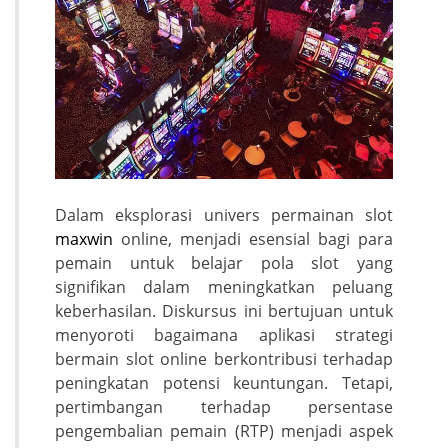
Dalam eksplorasi univers permainan slot
maxwin
online, menjadi esensial bagi para
pemain untuk belajar pola slot yang
signifikan dalam meningkatkan peluang
keberhasilan. Diskursus ini bertujuan untuk
menyoroti bagaimana aplikasi strategi
bermain slot online berkontribusi terhadap
peningkatan potensi keuntungan. Tetapi,
pertimbangan terhadap persentase
pengembalian pemain (RTP) menjadi aspek