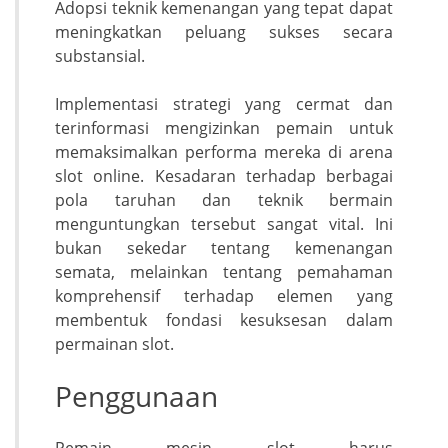
Adopsi teknik kemenangan yang tepat dapat
meningkatkan peluang sukses secara
substansial.
Implementasi strategi yang cermat dan
terinformasi mengizinkan pemain untuk
memaksimalkan performa mereka di arena
slot online. Kesadaran terhadap berbagai
pola taruhan dan teknik bermain
menguntungkan tersebut sangat vital. Ini
bukan sekedar tentang kemenangan
semata, melainkan tentang pemahaman
komprehensif terhadap elemen yang
membentuk fondasi kesuksesan dalam
permainan slot.
Penggunaan
Pemain mesin slot harus