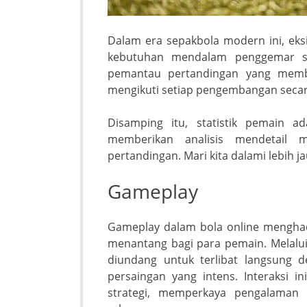
Dalam era sepakbola modern ini, eksi
kebutuhan mendalam penggemar sep
pemantau pertandingan yang memb
mengikuti setiap pengembangan secar
Disamping itu, statistik pemain ad
memberikan analisis mendetail 
pertandingan. Mari kita dalami lebih 
Gameplay
Gameplay dalam bola online mengha
menantang bagi para pemain. Melalu
diundang untuk terlibat langsung 
persaingan yang intens. Interaksi ini
strategi, memperkaya pengalaman