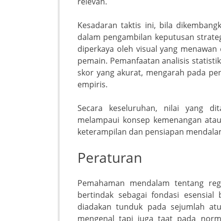
relevan.
Kesadaran taktis ini, bila dikembang
dalam pengambilan keputusan strategis
diperkaya oleh visual yang menawan 
pemain. Pemanfaatan analisis statist
skor yang akurat, mengarah pada pe
empiris.
Secara keseluruhan, nilai yang d
melampaui konsep kemenangan atau k
keterampilan dan pensiapan mendal
Peraturan
Pemahaman mendalam tentang regu
bertindak sebagai fondasi esensial 
diadakan tunduk pada sejumlah atu
mengenal tapi juga taat pada norm