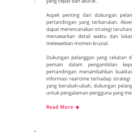
yang cepat dan akurat.
Aspek penting dari dukungan pelan
pertandingan yang terbarukan. Akse
dapat merencanakan strategi taruhanny
menawarkan detail waktu dan lokas
melewatkan momen krusial.
Dukungan pelanggan yang cekatan da
pemain dalam pengambilan kepu
pertandingan menambahkan kualita
informasi real-time terhadap strateg
yang berubah-ubah, dukungan pelang
untuk pengalaman pengguna yang m
Read More