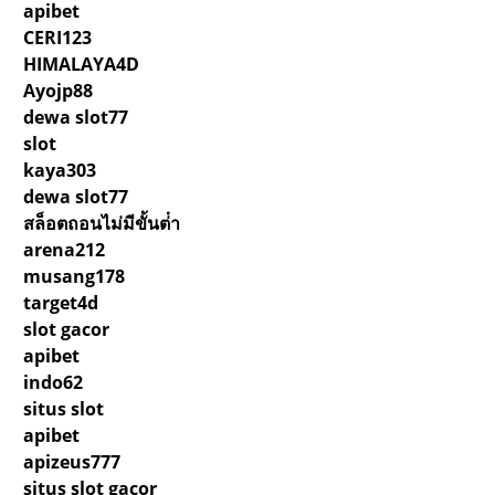
apibet
CERI123
HIMALAYA4D
Ayojp88
dewa slot77
slot
kaya303
dewa slot77
สล็อตถอนไม่มีขั้นต่ํา
arena212
musang178
target4d
slot gacor
apibet
indo62
situs slot
apibet
apizeus777
situs slot gacor