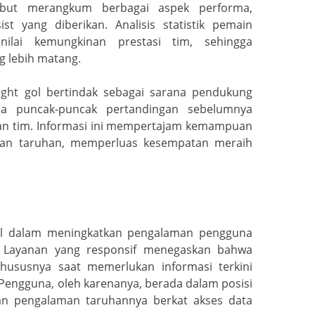
rsebut merangkum berbagai aspek performa,
st yang diberikan. Analisis statistik pemain
lai kemungkinan prestasi tim, sehingga
 lebih matang.
light gol bertindak sebagai sarana pendukung
ada puncak-puncak pertandingan sebelumnya
n tim. Informasi ini mempertajam kemampuan
an taruhan, memperluas kesempatan meraih
l dalam meningkatkan pengalaman pengguna
. Layanan yang responsif menegaskan bahwa
hususnya saat memerlukan informasi terkini
Pengguna, oleh karenanya, berada dalam posisi
an pengalaman taruhannya berkat akses data