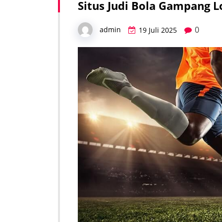
Situs Judi Bola Gampang L
0
admin
19 Juli 2025