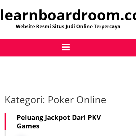
Skip
learnboardroom.
to
content
Website Resmi Situs Judi Online Terpercaya
Kategori:
Poker Online
Peluang Jackpot Dari PKV
Games