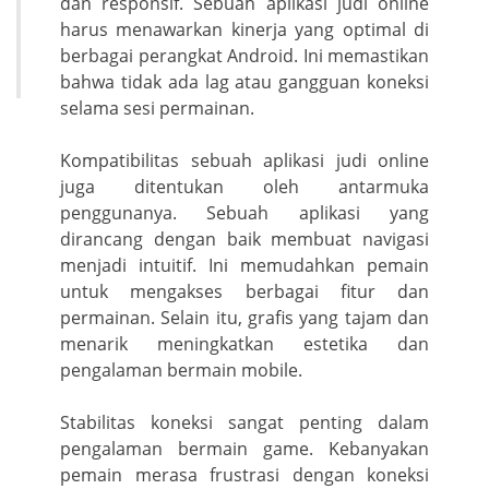
dan responsif. Sebuah aplikasi judi online
harus menawarkan kinerja yang optimal di
berbagai perangkat Android. Ini memastikan
bahwa tidak ada lag atau gangguan koneksi
selama sesi permainan.
Kompatibilitas sebuah aplikasi judi online
juga ditentukan oleh antarmuka
penggunanya. Sebuah aplikasi yang
dirancang dengan baik membuat navigasi
menjadi intuitif. Ini memudahkan pemain
untuk mengakses berbagai fitur dan
permainan. Selain itu, grafis yang tajam dan
menarik meningkatkan estetika dan
pengalaman bermain mobile.
Stabilitas koneksi sangat penting dalam
pengalaman bermain game. Kebanyakan
pemain merasa frustrasi dengan koneksi