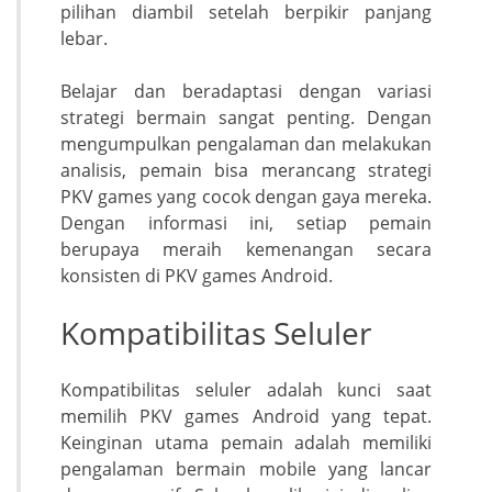
pilihan diambil setelah berpikir panjang
lebar.
Belajar dan beradaptasi dengan variasi
strategi bermain sangat penting. Dengan
mengumpulkan pengalaman dan melakukan
analisis, pemain bisa merancang strategi
PKV games yang cocok dengan gaya mereka.
Dengan informasi ini, setiap pemain
berupaya meraih kemenangan secara
konsisten di PKV games Android.
Kompatibilitas Seluler
Kompatibilitas seluler adalah kunci saat
memilih PKV games Android yang tepat.
Keinginan utama pemain adalah memiliki
pengalaman bermain mobile yang lancar