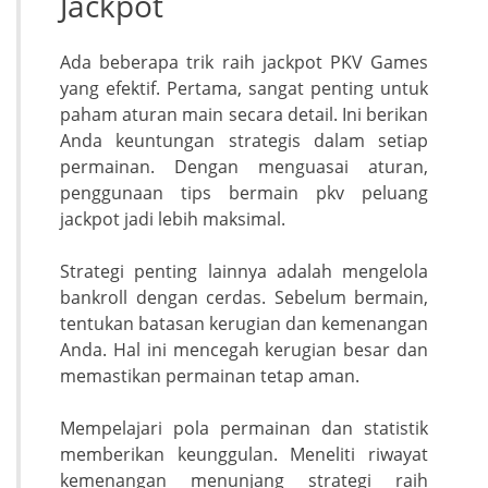
Jackpot
Ada beberapa trik raih jackpot PKV Games
yang efektif. Pertama, sangat penting untuk
paham aturan main secara detail. Ini berikan
Anda keuntungan strategis dalam setiap
permainan. Dengan menguasai aturan,
penggunaan tips bermain pkv peluang
jackpot jadi lebih maksimal.
Strategi penting lainnya adalah mengelola
bankroll dengan cerdas. Sebelum bermain,
tentukan batasan kerugian dan kemenangan
Anda. Hal ini mencegah kerugian besar dan
memastikan permainan tetap aman.
Mempelajari pola permainan dan statistik
memberikan keunggulan. Meneliti riwayat
kemenangan menunjang strategi raih