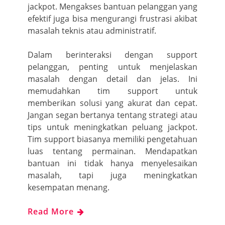
jackpot. Mengakses bantuan pelanggan yang
efektif juga bisa mengurangi frustrasi akibat
masalah teknis atau administratif.
Dalam berinteraksi dengan support
pelanggan, penting untuk menjelaskan
masalah dengan detail dan jelas. Ini
memudahkan tim support untuk
memberikan solusi yang akurat dan cepat.
Jangan segan bertanya tentang strategi atau
tips untuk meningkatkan peluang jackpot.
Tim support biasanya memiliki pengetahuan
luas tentang permainan. Mendapatkan
bantuan ini tidak hanya menyelesaikan
masalah, tapi juga meningkatkan
kesempatan menang.
Read More