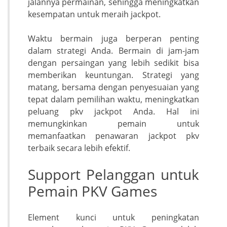
jalannya permainan, sehingga meningkatkan
kesempatan untuk meraih jackpot.
Waktu bermain juga berperan penting
dalam strategi Anda. Bermain di jam-jam
dengan persaingan yang lebih sedikit bisa
memberikan keuntungan. Strategi yang
matang, bersama dengan penyesuaian yang
tepat dalam pemilihan waktu, meningkatkan
peluang pkv jackpot Anda. Hal ini
memungkinkan pemain untuk
memanfaatkan penawaran jackpot pkv
terbaik secara lebih efektif.
Support Pelanggan untuk
Pemain PKV Games
Element kunci untuk peningkatan