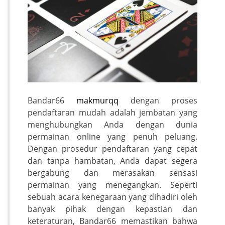
Bandar66
makmurqq
dengan proses
pendaftaran mudah adalah jembatan yang
menghubungkan Anda dengan dunia
permainan online yang penuh peluang.
Dengan prosedur pendaftaran yang cepat
dan tanpa hambatan, Anda dapat segera
bergabung dan merasakan sensasi
permainan yang menegangkan. Seperti
sebuah acara kenegaraan yang dihadiri oleh
banyak pihak dengan kepastian dan
keteraturan, Bandar66 memastikan bahwa