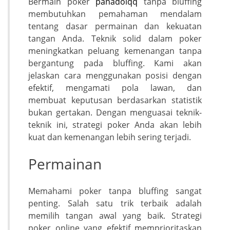
Bermain poker
panadolqq
tanpa bluffing
membutuhkan pemahaman mendalam
tentang dasar permainan dan kekuatan
tangan Anda. Teknik solid dalam poker
meningkatkan peluang kemenangan tanpa
bergantung pada bluffing. Kami akan
jelaskan cara menggunakan posisi dengan
efektif, mengamati pola lawan, dan
membuat keputusan berdasarkan statistik
bukan gertakan. Dengan menguasai teknik-
teknik ini, strategi poker Anda akan lebih
kuat dan kemenangan lebih sering terjadi.
Permainan
Memahami poker tanpa bluffing sangat
penting. Salah satu trik terbaik adalah
memilih tangan awal yang baik. Strategi
poker online yang efektif memprioritaskan