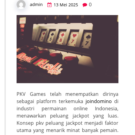
0
admin
13 Mei 2025
PKV Games telah menempatkan dirinya
sebagai platform terkemuka
joindomino
di
industri permainan online Indonesia,
menawarkan peluang jackpot yang luas.
Konsep pkv peluang jackpot menjadi faktor
utama yang menarik minat banyak pemain.