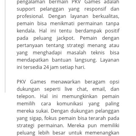
pengalaman bermain PKV Games adalah
support pelanggan yang responsif dan
profesional. Dengan layanan berkualitas,
pemain bisa menikmati permainan tanpa
kendala. Hal ini tentu berdampak positif
pada peluang jackpot. Pemain dengan
pertanyaan tentang strategi menang atau
yang menghadapi masalah teknis bisa
mendapatkan bantuan langsung. Layanan
ini tersedia 24 jam setiap hari.
PKV Games menawarkan beragam opsi
dukungan seperti live chat, email, dan
telepon. Hal ini memungkinkan pemain
memilih cara komunikasi yang paling
mereka sukai. Dengan dukungan pelanggan
yang sigap, fokus pemain bisa terarah pada
strategi permainan. Mereka pun memiliki
peluang lebih besar untuk memenangkan