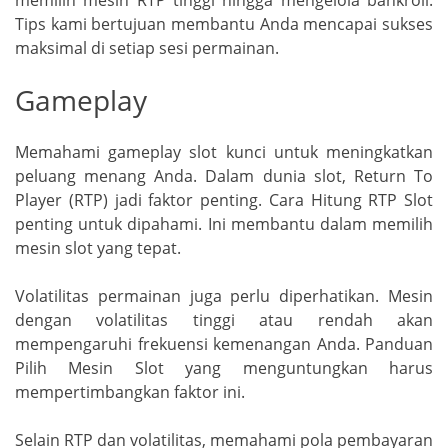
Tips kami bertujuan membantu Anda mencapai sukses
maksimal di setiap sesi permainan.
Gameplay
Memahami gameplay slot kunci untuk meningkatkan
peluang menang Anda. Dalam dunia slot, Return To
Player (RTP) jadi faktor penting. Cara Hitung RTP Slot
penting untuk dipahami. Ini membantu dalam memilih
mesin slot yang tepat.
Volatilitas permainan juga perlu diperhatikan. Mesin
dengan volatilitas tinggi atau rendah akan
mempengaruhi frekuensi kemenangan Anda. Panduan
Pilih Mesin Slot yang menguntungkan harus
mempertimbangkan faktor ini.
Selain RTP dan volatilitas, memahami pola pembayaran