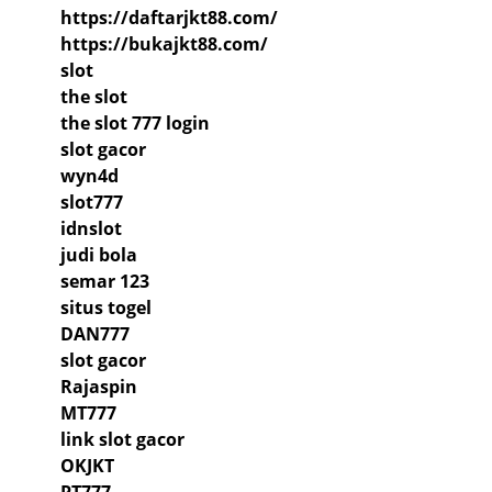
https://daftarjkt88.com/
https://bukajkt88.com/
slot
the slot
the slot 777 login
slot gacor
wyn4d
slot777
idnslot
judi bola
semar 123
situs togel
DAN777
slot gacor
Rajaspin
MT777
link slot gacor
OKJKT
PT777