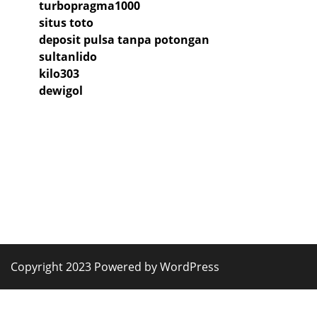
turbopragma1000
situs toto
deposit pulsa tanpa potongan
sultanlido
kilo303
dewigol
Copyright 2023 Powered by WordPress