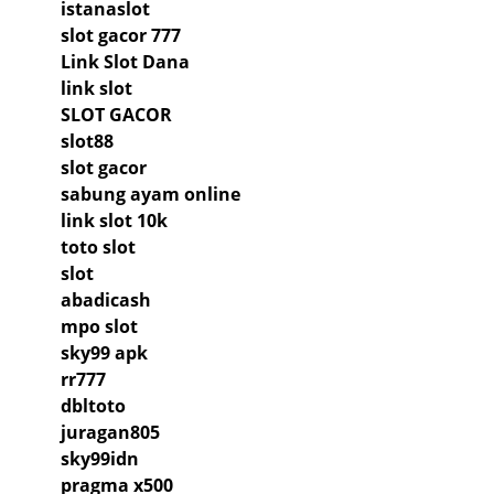
istanaslot
slot gacor 777
Link Slot Dana
link slot
SLOT GACOR
slot88
slot gacor
sabung ayam online
link slot 10k
toto slot
slot
abadicash
mpo slot
sky99 apk
rr777
dbltoto
juragan805
sky99idn
pragma x500