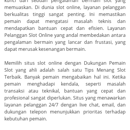
kunci dari sebuah pengalaman bermain slot yang
memuaskan. Di dunia slot online, layanan pelanggan
berkualitas tinggi sangat penting. Ini memastikan
pemain dapat mengatasi masalah teknis dan
mendapatkan bantuan cepat dan efisien. Layanan
Pelanggan Slot Online yang andal membedakan antara
pengalaman bermain yang lancar dan frustasi, yang
dapat merusak kesenangan bermain.
Memilih situs slot online dengan Dukungan Pemain
Slot yang ahli adalah salah satu Tips Menang Slot
Terbaik. Banyak pemain mengabaikan hal ini. Ketika
pemain menghadapi kendala, seperti masalah
transaksi atau teknikal, bantuan yang cepat dan
profesional sangat diperlukan. Situs yang menawarkan
layanan pelanggan 24/7 dengan live chat, email, dan
dukungan telepon menunjukkan prioritas terhadap
kebutuhan pemain.