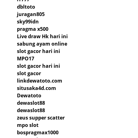
dbltoto
juragan805
sky99idn
pragma x500
Live draw Hk hari ini
sabung ayam online
slot gacor hari ini
MPO17
slot gacor hari ini
slot gacor
linkdewatoto.com
situsaka4d.com
Dewatoto
dewaslot88
dewaslot88
zeus supper scatter
mpo slot
bospragmax1000