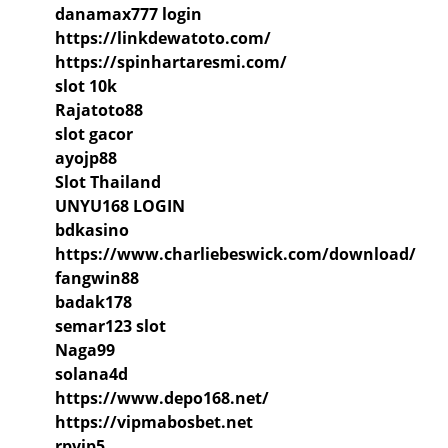
danamax777 login
https://linkdewatoto.com/
https://spinhartaresmi.com/
slot 10k
Rajatoto88
slot gacor
ayojp88
Slot Thailand
UNYU168 LOGIN
bdkasino
https://www.charliebeswick.com/download/
fangwin88
badak178
semar123 slot
Naga99
solana4d
https://www.depo168.net/
https://vipmabosbet.net
rpvip5