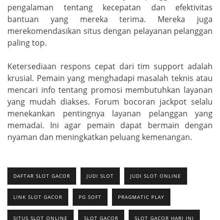
pengalaman tentang kecepatan dan efektivitas
bantuan yang mereka terima. Mereka juga
merekomendasikan situs dengan pelayanan pelanggan
paling top.
Ketersediaan respons cepat dari tim support adalah
krusial. Pemain yang menghadapi masalah teknis atau
mencari info tentang promosi membutuhkan layanan
yang mudah diakses. Forum bocoran jackpot selalu
menekankan pentingnya layanan pelanggan yang
memadai. Ini agar pemain dapat bermain dengan
nyaman dan meningkatkan peluang kemenangan.
DAFTAR SLOT GACOR
JUDI SLOT
JUDI SLOT ONLINE
LINK SLOT GACOR
PG SOFT
PRAGMATIC PLAY
SITUS SLOT ONLINE
SLOT GACOR
SLOT GACOR HARI INI