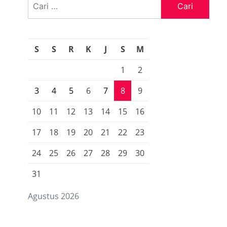
untuk:
S
S
R
K
J
S
M
1
2
3
4
5
6
7
8
9
10
11
12
13
14
15
16
17
18
19
20
21
22
23
24
25
26
27
28
29
30
31
Agustus 2026