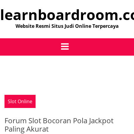
Skip
learnboardroom.
to
content
Website Resmi Situs Judi Online Terpercaya
Slot Online
Forum Slot Bocoran Pola Jackpot
Paling Akurat