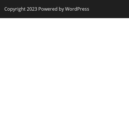
Copyright 2023 Powered by WordPress