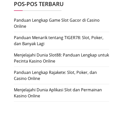
POS-POS TERBARU
Panduan Lengkap Game Slot Gacor di Casino
Online
Panduan Menarik tentang TIGER78: Slot, Poker,
dan Banyak Lagi
Menjelajahi Dunia Slot88: Panduan Lengkap untuk
Pecinta Kasino Online
Panduan Lengkap Rajakete: Slot, Poker, dan
Casino Online
Menjelajahi Dunia Aplikasi Slot dan Permainan
Kasino Online