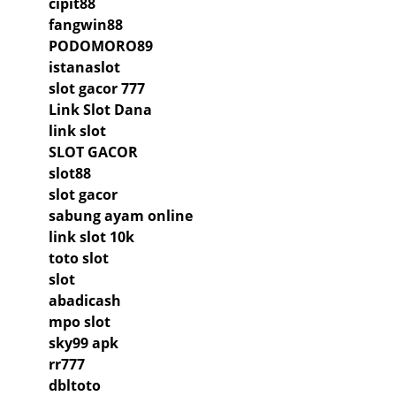
cipit88
fangwin88
PODOMORO89
istanaslot
slot gacor 777
Link Slot Dana
link slot
SLOT GACOR
slot88
slot gacor
sabung ayam online
link slot 10k
toto slot
slot
abadicash
mpo slot
sky99 apk
rr777
dbltoto