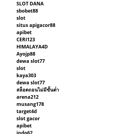
SLOT DANA
sbobet88
slot
situs apigacor88
apibet
CERI123
HIMALAYA4D
Ayojp88
dewa slot77
slot
kaya303
dewa slot77
สล็อตถอนไม่มีขั้นต่ํา
arena212
musang178
target4d
slot gacor
apibet
indo62