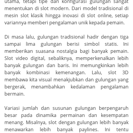
utama, tetapi tipe dan konfigurasi gulungan sangat
menentukan di slot modern. Dari model tradisional di
mesin slot klasik hingga inovasi di slot online, setiap
variannya memberi pengalaman unik kepada pemain.
Di masa lalu, gulungan tradisional hadir dengan tiga
sampai lima gulungan berisi simbol statis. Ini
memberikan suasana nostalgia bagi banyak pemain.
Slot video digital, sebaliknya, memperkenalkan lebih
banyak gulungan dan baris. Ini memungkinkan lebih
banyak kombinasi kemenangan. Lalu, slot 3D
membawa kita visual menakjubkan dan gulungan yang
bergerak, menambahkan kedalaman pengalaman
bermain.
Variasi jumlah dan susunan gulungan berpengaruh
besar pada dinamika permainan dan kesempatan
menang. Misalnya, slot dengan gulungan lebih banyak
menawarkan lebih banyak paylines. Ini tentu