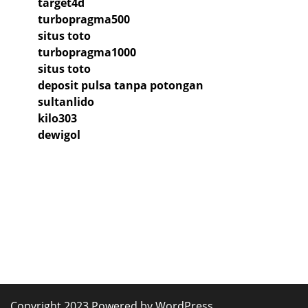
target4d
turbopragma500
situs toto
turbopragma1000
situs toto
deposit pulsa tanpa potongan
sultanlido
kilo303
dewigol
Copyright 2023 Powered by WordPress