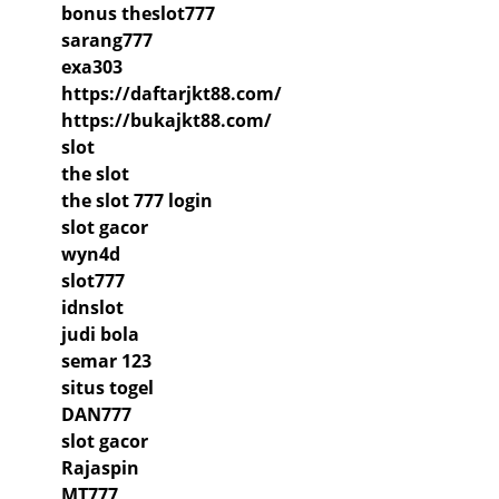
bonus theslot777
sarang777
exa303
https://daftarjkt88.com/
https://bukajkt88.com/
slot
the slot
the slot 777 login
slot gacor
wyn4d
slot777
idnslot
judi bola
semar 123
situs togel
DAN777
slot gacor
Rajaspin
MT777