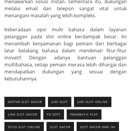
menawarkan solusi instan. Sementara itu, dukungan
melalui email dan telepon sangat vital untuk
menangani masalah yang lebih kompleks.
Keberadaan opsi multi bahasa dalam layanan
pelanggan pada slot online berdampak besar. Ini
menambah kenyamanan bagi pemain dari berbagai
latar belakang bahasa dalam menikmati fitur-fitur
inovatif. Dengan adanya bantuan pelanggan
multibahasa, setiap pemain merasa lebih dihargai dan
mendapatkan dukungan yang sesuai dengan
kebutuhannya.
DAFTAR SLOT GACOR
JUDI SLOT
JUDI SLOT ONLINE
LINK SLOT GACOR
PG SOFT
PRAGMATIC PLAY
SITUS SLOT ONLINE
SLOT GACOR
SLOT GACOR HARI INI