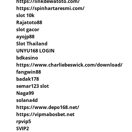
https://linkdewatoto.com/
https://spinhartaresmi.com/
slot 10k
Rajatoto88
slot gacor
ayojp88
Slot Thailand
UNYU168 LOGIN
bdkasino
https://www.charliebeswick.com/download/
fangwin88
badak178
semar123 slot
Naga99
solana4d
https://www.depo168.net/
https://vipmabosbet.net
rpvip5
SVIP2