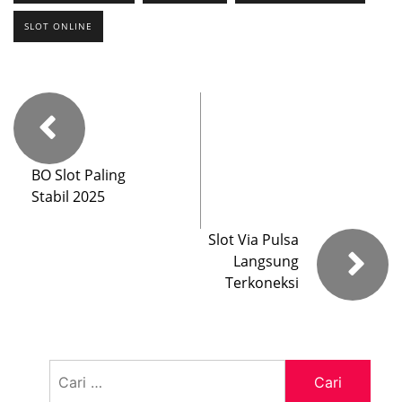
SLOT ONLINE
BO Slot Paling
Stabil 2025
Slot Via Pulsa
Langsung
Terkoneksi
Cari
untuk: