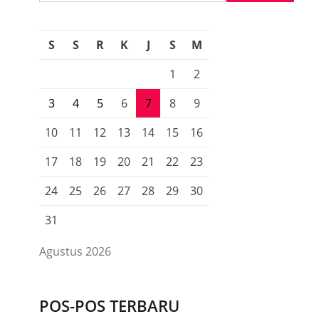
S
S
R
K
J
S
M
1
2
3
4
5
6
7
8
9
10
11
12
13
14
15
16
17
18
19
20
21
22
23
24
25
26
27
28
29
30
31
Agustus 2026
POS-POS TERBARU