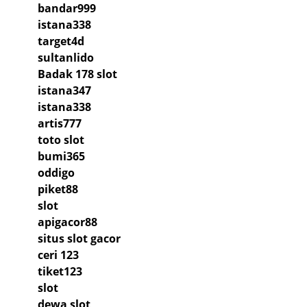
bandar999
istana338
target4d
sultanlido
Badak 178 slot
istana347
istana338
artis777
toto slot
bumi365
oddigo
piket88
slot
apigacor88
situs slot gacor
ceri 123
tiket123
slot
dewa slot