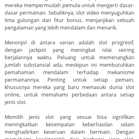
mereka mempermudah pemula untuk mengerti dasar-
dasar permainan. Sebaliknya, slot video menyuguhkan
lima gulungan dan fitur bonus, menjanjikan sebuah
pengalaman yang lebih mendalam dan menarik.
Menonjol di antara varian adalah slot progresif,
dengan jackpot yang meningkat nilai seiring
berjalannya waktu. Peluang untuk memenangkan
jumlah substansial ada, meskipun ini membutuhkan
pemahaman mendalam terhadap mekanisme
permainannya. Penting untuk setiap pemain,
khususnya mereka yang baru memasuki dunia slot
online, untuk memahami perbedaan antara setiap
jenis slot.
Memilih jenis slot yang sesuai bisa signifikan
meningkatkan kesempatan keberhasilan selain
menghadirkan keseruan dalam bermain. Dengan