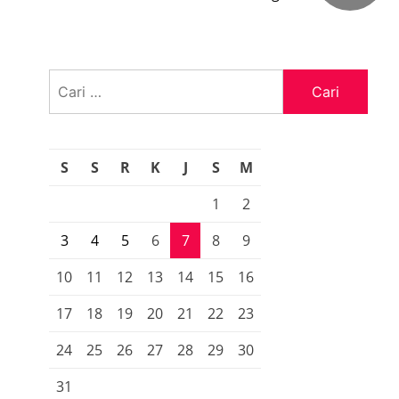
Cari
untuk:
S
S
R
K
J
S
M
1
2
3
4
5
6
7
8
9
10
11
12
13
14
15
16
17
18
19
20
21
22
23
24
25
26
27
28
29
30
31