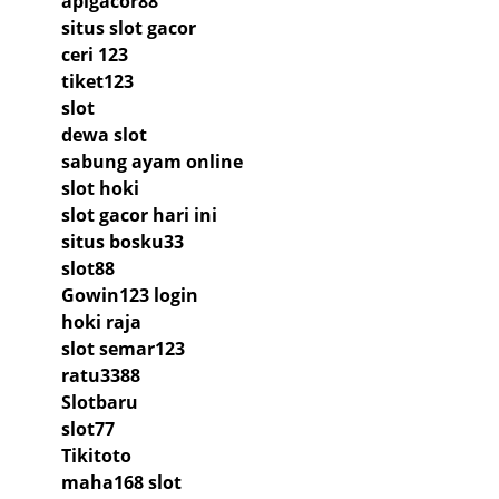
apigacor88
situs slot gacor
ceri 123
tiket123
slot
dewa slot
sabung ayam online
slot hoki
slot gacor hari ini
situs bosku33
slot88
Gowin123 login
hoki raja
slot semar123
ratu3388
Slotbaru
slot77
Tikitoto
maha168 slot