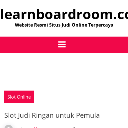
Skip
learnboardroom.
to
content
Website Resmi Situs Judi Online Terpercaya
Slot Online
Slot Judi Ringan untuk Pemula