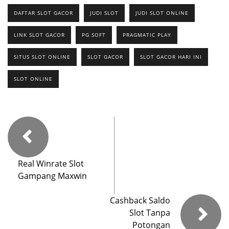
DAFTAR SLOT GACOR
JUDI SLOT
JUDI SLOT ONLINE
LINK SLOT GACOR
PG SOFT
PRAGMATIC PLAY
SITUS SLOT ONLINE
SLOT GACOR
SLOT GACOR HARI INI
SLOT ONLINE
Real Winrate Slot
Gampang Maxwin
Cashback Saldo
Slot Tanpa
Potongan