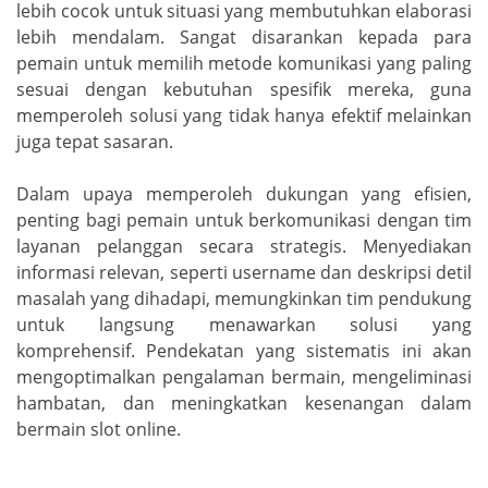
lebih cocok untuk situasi yang membutuhkan elaborasi
lebih mendalam. Sangat disarankan kepada para
pemain untuk memilih metode komunikasi yang paling
sesuai dengan kebutuhan spesifik mereka, guna
memperoleh solusi yang tidak hanya efektif melainkan
juga tepat sasaran.
Dalam upaya memperoleh dukungan yang efisien,
penting bagi pemain untuk berkomunikasi dengan tim
layanan pelanggan secara strategis. Menyediakan
informasi relevan, seperti username dan deskripsi detil
masalah yang dihadapi, memungkinkan tim pendukung
untuk langsung menawarkan solusi yang
komprehensif. Pendekatan yang sistematis ini akan
mengoptimalkan pengalaman bermain, mengeliminasi
hambatan, dan meningkatkan kesenangan dalam
bermain slot online.