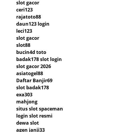
slot gacor
ceri123
rajatoto88
daun123 login
leci123
slot gacor
slot88
bucin4d toto
badak178 slot login
slot gacor 2026
asiatogel88
Daftar Banjir69
slot badak178
exa303
mahjong
situs slot spaceman
login slot resmi
dewa slot
agen janji33