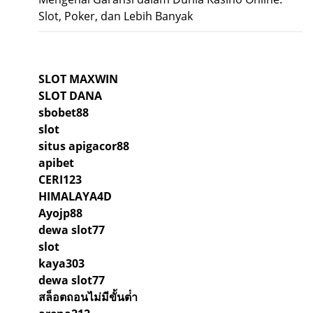
Slot, Poker, dan Lebih Banyak
SLOT MAXWIN
SLOT DANA
sbobet88
slot
situs apigacor88
apibet
CERI123
HIMALAYA4D
Ayojp88
dewa slot77
slot
kaya303
dewa slot77
สล็อตถอนไม่มีขั้นต่ํา