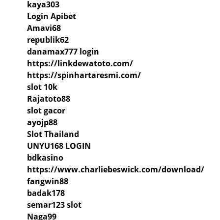
kaya303
Login Apibet
Amavi68
republik62
danamax777 login
https://linkdewatoto.com/
https://spinhartaresmi.com/
slot 10k
Rajatoto88
slot gacor
ayojp88
Slot Thailand
UNYU168 LOGIN
bdkasino
https://www.charliebeswick.com/download/
fangwin88
badak178
semar123 slot
Naga99