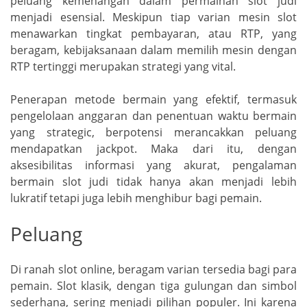
peluang kemenangan dalam permainan slot judi
menjadi esensial. Meskipun tiap varian mesin slot
menawarkan tingkat pembayaran, atau RTP, yang
beragam, kebijaksanaan dalam memilih mesin dengan
RTP tertinggi merupakan strategi yang vital.
Penerapan metode bermain yang efektif, termasuk
pengelolaan anggaran dan penentuan waktu bermain
yang strategic, berpotensi merancakkan peluang
mendapatkan jackpot. Maka dari itu, dengan
aksesibilitas informasi yang akurat, pengalaman
bermain slot judi tidak hanya akan menjadi lebih
lukratif tetapi juga lebih menghibur bagi pemain.
Peluang
Di ranah slot online, beragam varian tersedia bagi para
pemain. Slot klasik, dengan tiga gulungan dan simbol
sederhana, sering menjadi pilihan populer. Ini karena