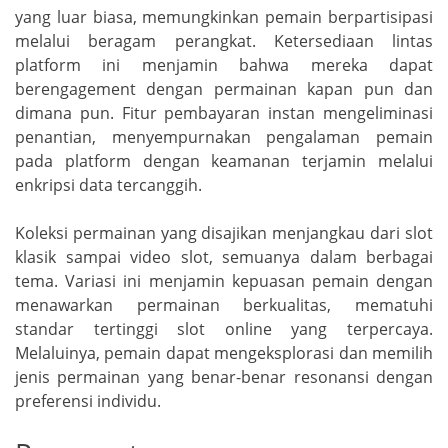
yang luar biasa, memungkinkan pemain berpartisipasi
melalui beragam perangkat. Ketersediaan lintas
platform ini menjamin bahwa mereka dapat
berengagement dengan permainan kapan pun dan
dimana pun. Fitur pembayaran instan mengeliminasi
penantian, menyempurnakan pengalaman pemain
pada platform dengan keamanan terjamin melalui
enkripsi data tercanggih.
Koleksi permainan yang disajikan menjangkau dari slot
klasik sampai video slot, semuanya dalam berbagai
tema. Variasi ini menjamin kepuasan pemain dengan
menawarkan permainan berkualitas, mematuhi
standar tertinggi slot online yang terpercaya.
Melaluinya, pemain dapat mengeksplorasi dan memilih
jenis permainan yang benar-benar resonansi dengan
preferensi individu.