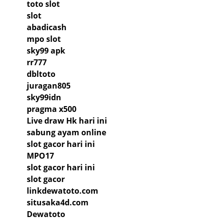
toto slot
slot
abadicash
mpo slot
sky99 apk
rr777
dbltoto
juragan805
sky99idn
pragma x500
Live draw Hk hari ini
sabung ayam online
slot gacor hari ini
MPO17
slot gacor hari ini
slot gacor
linkdewatoto.com
situsaka4d.com
Dewatoto