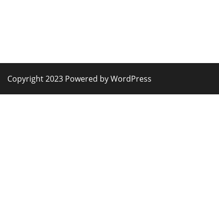
Copyright 2023 Powered by WordPress