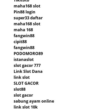
Tikitoto
maha168 slot
Pin88 login
super33 daftar
maha168 slot
maha 168
fangwin88
cipit88
fangwin88
PODOMORO89
istanaslot
slot gacor 777
Link Slot Dana
link slot
SLOT GACOR
slot88
slot gacor
sabung ayam online
link slot 10k