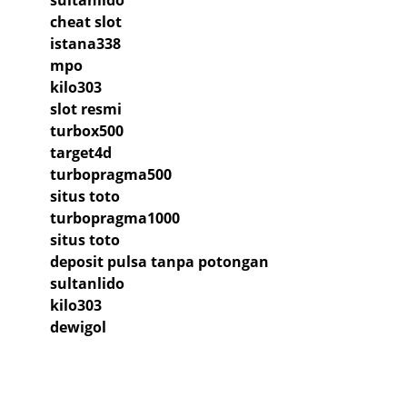
sultanlido
cheat slot
istana338
mpo
kilo303
slot resmi
turbox500
target4d
turbopragma500
situs toto
turbopragma1000
situs toto
deposit pulsa tanpa potongan
sultanlido
kilo303
dewigol