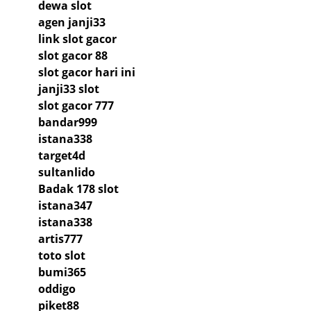
dewa slot
agen janji33
link slot gacor
slot gacor 88
slot gacor hari ini
janji33 slot
slot gacor 777
bandar999
istana338
target4d
sultanlido
Badak 178 slot
istana347
istana338
artis777
toto slot
bumi365
oddigo
piket88