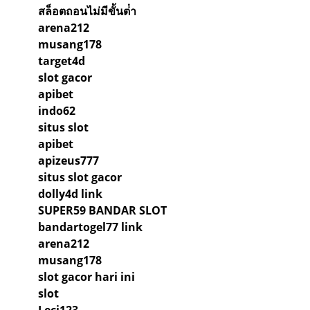
สล็อตถอนไม่มีขั้นต่ํา
arena212
musang178
target4d
slot gacor
apibet
indo62
situs slot
apibet
apizeus777
situs slot gacor
dolly4d link
SUPER59 BANDAR SLOT
bandartogel77 link
arena212
musang178
slot gacor hari ini
slot