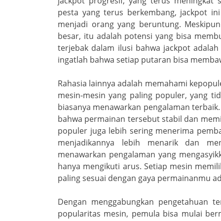
jackpot progresif, yang terus meningkat
pesta yang terus berkembang, jackpot in
menjadi orang yang beruntung. Meskipun
besar, itu adalah potensi yang bisa membu
terjebak dalam ilusi bahwa jackpot adalah
ingatlah bahwa setiap putaran bisa membawa
Rahasia lainnya adalah memahami kepopuler
mesin-mesin yang paling populer, yang t
biasanya menawarkan pengalaman terbaik. 
bahwa permainan tersebut stabil dan memil
populer juga lebih sering menerima pemba
menjadikannya lebih menarik dan me
menawarkan pengalaman yang mengasyikkan
hanya mengikuti arus. Setiap mesin memil
paling sesuai dengan gaya permainanmu a
Dengan menggabungkan pengetahuan tenta
popularitas mesin, pemula bisa mulai berm