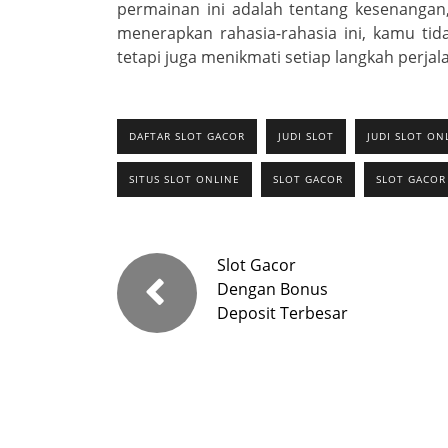
permainan ini adalah tentang kesenangan
menerapkan rahasia-rahasia ini, kamu t
tetapi juga menikmati setiap langkah perja
DAFTAR SLOT GACOR
JUDI SLOT
JUDI SLOT ON
SITUS SLOT ONLINE
SLOT GACOR
SLOT GACOR 
Slot Gacor
Dengan Bonus
Deposit Terbesar