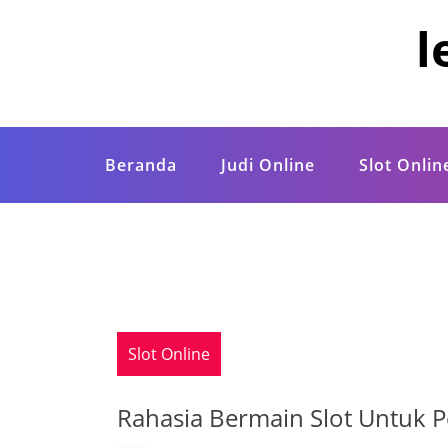
Skip
l
to
content
Beranda
Judi Online
Slot Onlin
Slot Online
Rahasia Bermain Slot Untuk 