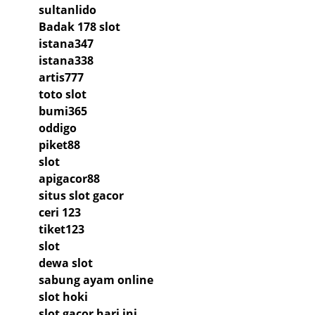
sultanlido
Badak 178 slot
istana347
istana338
artis777
toto slot
bumi365
oddigo
piket88
slot
apigacor88
situs slot gacor
ceri 123
tiket123
slot
dewa slot
sabung ayam online
slot hoki
slot gacor hari ini