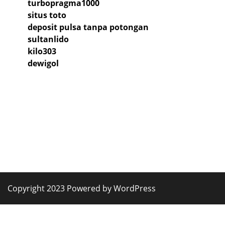
turbopragma1000
situs toto
deposit pulsa tanpa potongan
sultanlido
kilo303
dewigol
Copyright 2023 Powered by WordPress