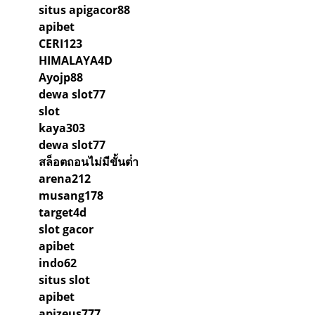
situs apigacor88
apibet
CERI123
HIMALAYA4D
Ayojp88
dewa slot77
slot
kaya303
dewa slot77
สล็อตถอนไม่มีขั้นต่ํา
arena212
musang178
target4d
slot gacor
apibet
indo62
situs slot
apibet
apizeus777