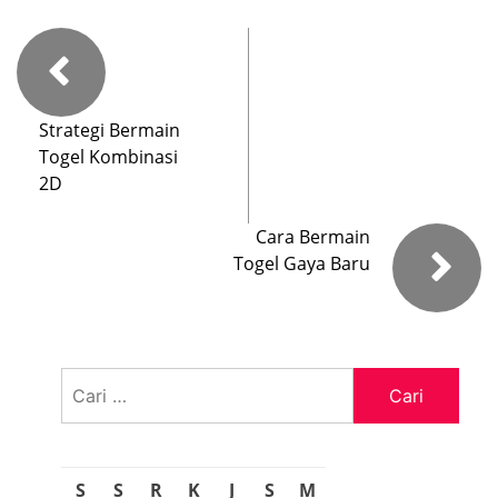
Strategi Bermain
Togel Kombinasi
2D
Cara Bermain
Togel Gaya Baru
Cari
untuk:
S
S
R
K
J
S
M