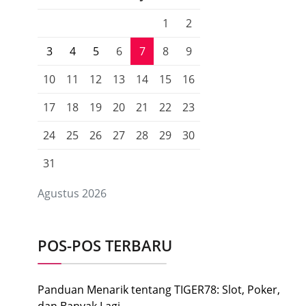
1
2
3
4
5
6
7
8
9
10
11
12
13
14
15
16
17
18
19
20
21
22
23
24
25
26
27
28
29
30
31
Agustus 2026
POS-POS TERBARU
Panduan Menarik tentang TIGER78: Slot, Poker,