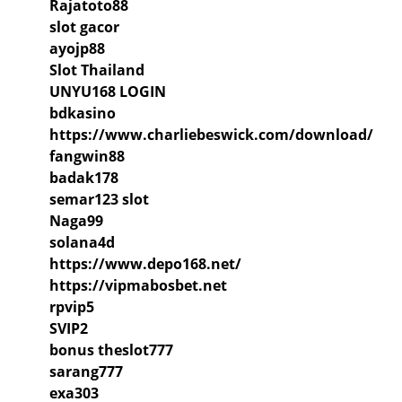
Rajatoto88
slot gacor
ayojp88
Slot Thailand
UNYU168 LOGIN
bdkasino
https://www.charliebeswick.com/download/
fangwin88
badak178
semar123 slot
Naga99
solana4d
https://www.depo168.net/
https://vipmabosbet.net
rpvip5
SVIP2
bonus theslot777
sarang777
exa303