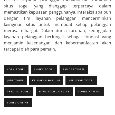
situs togel yang dianggap terpercaya dalam
memastikan kepuasan penggunanya. Interaksi apa pun
dengan tim layanan pelanggan mencerminkan
keinginan situs untuk membuat setiap pelanggan
merasa dihargai. Dalam dunia taruhan, keunggulan
layanan pelanggan berfungsi sebagai fondasi yang
menjamin kesenangan dan kebermanfaatan akan
tercapai oleh para pemain.
AGEN TOGEL
ANGKA TOGEL
BANDAR TOGEL
JUDI TOGEL
KELUARAN HARI INI
KELUARAN TOGEL
PREDIKSI TOGEL
SITUS TOGEL ONLINE
TOGEL HARI INI
TOGEL ONLINE