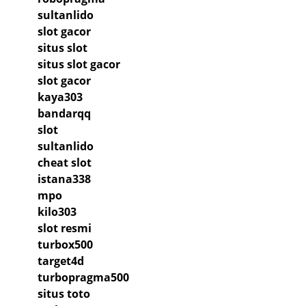
sultanlido
slot gacor
situs slot
situs slot gacor
slot gacor
kaya303
bandarqq
slot
sultanlido
cheat slot
istana338
mpo
kilo303
slot resmi
turbox500
target4d
turbopragma500
situs toto