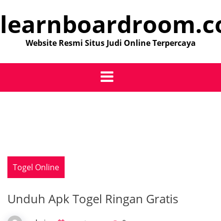
Skip
learnboardroom.
to
content
Website Resmi Situs Judi Online Terpercaya
Togel Online
Unduh Apk Togel Ringan Gratis