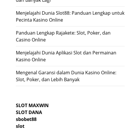
dan Banyak Lagi
Menjelajahi Dunia Slot88: Panduan Lengkap untuk
Pecinta Kasino Online
Panduan Lengkap Rajakete: Slot, Poker, dan
Casino Online
Menjelajahi Dunia Aplikasi Slot dan Permainan
Kasino Online
Mengenal Garansi dalam Dunia Kasino Online:
Slot, Poker, dan Lebih Banyak
SLOT MAXWIN
SLOT DANA
sbobet88
slot