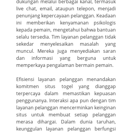
dukungan melalui berbagai kanal, termasuk
live chat, email, ataupun telepon, menjadi
penunjang kepercayaan pelanggan. Keadaan
ini memberikan kenyamanan psikologis
kepada pemain, mengetahui bahwa bantuan
selalu tersedia. Tim layanan pelanggan tidak
sekedar menyelesaikan masalah yang
muncul. Mereka juga menyediakan saran
dan informasi yang berguna untuk
memperkaya pengalaman bermain pemain.
Efisiensi layanan pelanggan menandakan
komitmen situs togel yang dianggap
terpercaya dalam memastikan kepuasan
penggunanya. Interaksi apa pun dengan tim
layanan pelanggan mencerminkan keinginan
situs untuk membuat setiap pelanggan
merasa dihargai. Dalam dunia taruhan,
keunggulan layanan pelanggan berfungsi