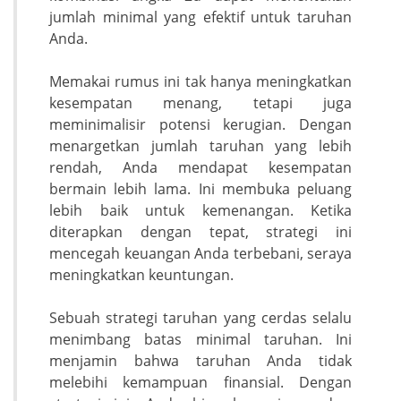
jumlah minimal yang efektif untuk taruhan
Anda.
Memakai rumus ini tak hanya meningkatkan
kesempatan menang, tetapi juga
meminimalisir potensi kerugian. Dengan
menargetkan jumlah taruhan yang lebih
rendah, Anda mendapat kesempatan
bermain lebih lama. Ini membuka peluang
lebih baik untuk kemenangan. Ketika
diterapkan dengan tepat, strategi ini
mencegah keuangan Anda terbebani, seraya
meningkatkan keuntungan.
Sebuah strategi taruhan yang cerdas selalu
menimbang batas minimal taruhan. Ini
menjamin bahwa taruhan Anda tidak
melebihi kemampuan finansial. Dengan