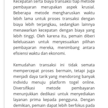
Kecepatan serta biaya transaksi tiap metode
pembayaran merupakan aspek krusial.
Beberapa metode mengharuskan waktu
lebih lama untuk proses transaksi dengan
biaya lebih terjangkau, sedangkan lainnya
menawarkan kecepatan dengan biaya yang
lebih tinggi. Oleh karena itu, pemain diberi
keleluasaan untuk menyesuaikan pilihan
pembayaran mereka, menimbang antara
efisiensi waktu dan ekonomi.
Kemudahan transaksi ini tidak semata
mempercepat proses bermain, tetapi juga
menjadi daya tarik yang mendorong banyak
individu menuju platform togel online.
Diversifikasi metode pembayaran
menunjukkan dedikasi untuk menyediakan
layanan prima kepada pengguna. Dengan
demikian, pemain dapat lebih berfokus pada