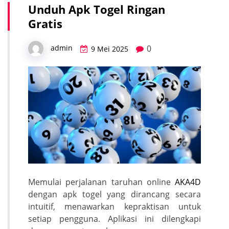
Unduh Apk Togel Ringan
Gratis
0
admin
9 Mei 2025
Memulai perjalanan taruhan online
AKA4D
dengan apk togel yang dirancang secara
intuitif, menawarkan kepraktisan untuk
setiap pengguna. Aplikasi ini dilengkapi