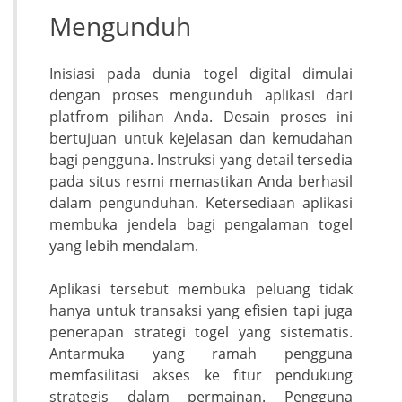
Mengunduh
Inisiasi pada dunia togel digital dimulai
dengan proses mengunduh aplikasi dari
platfrom pilihan Anda. Desain proses ini
bertujuan untuk kejelasan dan kemudahan
bagi pengguna. Instruksi yang detail tersedia
pada situs resmi memastikan Anda berhasil
dalam pengunduhan. Ketersediaan aplikasi
membuka jendela bagi pengalaman togel
yang lebih mendalam.
Aplikasi tersebut membuka peluang tidak
hanya untuk transaksi yang efisien tapi juga
penerapan strategi togel yang sistematis.
Antarmuka yang ramah pengguna
memfasilitasi akses ke fitur pendukung
strategis dalam permainan. Pengguna