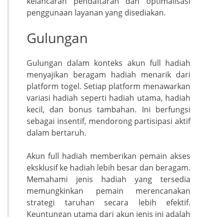
kelancaran pendaftaran dan optimalisasi
penggunaan layanan yang disediakan.
Gulungan
Gulungan dalam konteks akun full hadiah
menyajikan beragam hadiah menarik dari
platform togel. Setiap platform menawarkan
variasi hadiah seperti hadiah utama, hadiah
kecil, dan bonus tambahan. Ini berfungsi
sebagai insentif, mendorong partisipasi aktif
dalam bertaruh.
Akun full hadiah memberikan pemain akses
eksklusif ke hadiah lebih besar dan beragam.
Memahami jenis hadiah yang tersedia
memungkinkan pemain merencanakan
strategi taruhan secara lebih efektif.
Keuntungan utama dari akun jenis ini adalah