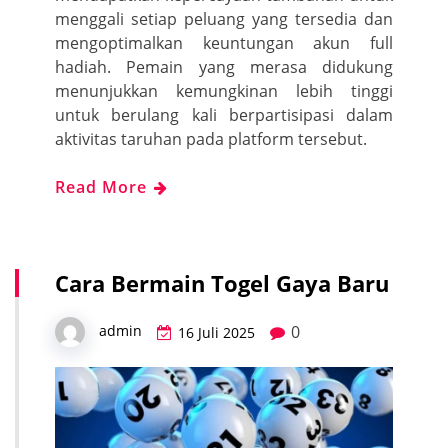
menggali setiap peluang yang tersedia dan
mengoptimalkan keuntungan akun full
hadiah. Pemain yang merasa didukung
menunjukkan kemungkinan lebih tinggi
untuk berulang kali berpartisipasi dalam
aktivitas taruhan pada platform tersebut.
Read More
Cara Bermain Togel Gaya Baru
0
admin
16 Juli 2025