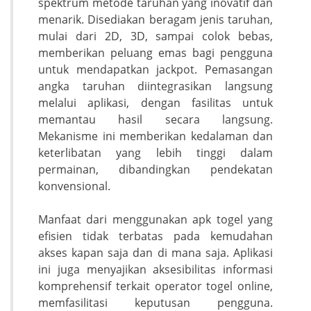
spektrum metode taruhan yang inovatif dan
menarik. Disediakan beragam jenis taruhan,
mulai dari 2D, 3D, sampai colok bebas,
memberikan peluang emas bagi pengguna
untuk mendapatkan jackpot. Pemasangan
angka taruhan diintegrasikan langsung
melalui aplikasi, dengan fasilitas untuk
memantau hasil secara langsung.
Mekanisme ini memberikan kedalaman dan
keterlibatan yang lebih tinggi dalam
permainan, dibandingkan pendekatan
konvensional.
Manfaat dari menggunakan apk togel yang
efisien tidak terbatas pada kemudahan
akses kapan saja dan di mana saja. Aplikasi
ini juga menyajikan aksesibilitas informasi
komprehensif terkait operator togel online,
memfasilitasi keputusan pengguna.