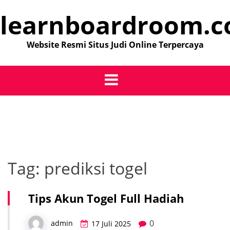
Skip
learnboardroom.
to
content
Website Resmi Situs Judi Online Terpercaya
Tag:
prediksi togel
Tips Akun Togel Full Hadiah
0
admin
17 Juli 2025