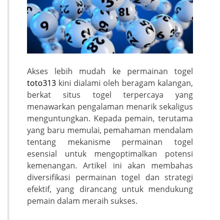
Akses lebih mudah ke permainan togel
toto313
kini dialami oleh beragam kalangan,
berkat situs togel terpercaya yang
menawarkan pengalaman menarik sekaligus
menguntungkan. Kepada pemain, terutama
yang baru memulai, pemahaman mendalam
tentang mekanisme permainan togel
esensial untuk mengoptimalkan potensi
kemenangan. Artikel ini akan membahas
diversifikasi permainan togel dan strategi
efektif, yang dirancang untuk mendukung
pemain dalam meraih sukses.