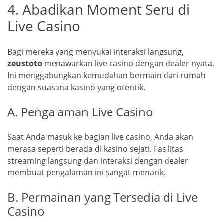
4. Abadikan Moment Seru di
Live Casino
Bagi mereka yang menyukai interaksi langsung,
zeustoto
menawarkan live casino dengan dealer nyata.
Ini menggabungkan kemudahan bermain dari rumah
dengan suasana kasino yang otentik.
A. Pengalaman Live Casino
Saat Anda masuk ke bagian live casino, Anda akan
merasa seperti berada di kasino sejati. Fasilitas
streaming langsung dan interaksi dengan dealer
membuat pengalaman ini sangat menarik.
B. Permainan yang Tersedia di Live
Casino