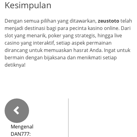
Kesimpulan
Dengan semua pilihan yang ditawarkan,
zeustoto
telah
menjadi destinasi bagi para pecinta kasino online. Dari
slot yang menarik, poker yang strategis, hingga live
casino yang interaktif, setiap aspek permainan
dirancang untuk memuaskan hasrat Anda. Ingat untuk
bermain dengan bijaksana dan menikmati setiap
detiknya!
Mengenal
DAN777: