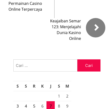
Permainan Casino
Online Terpercaya
Keajaiban Semar
123: Menjelajahi
Dunia Kasino
Online
Cari
untuk:
S
S
R
K
J
S
M
1
2
3
4
5
6
7
8
9