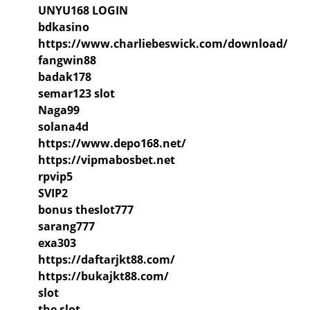
UNYU168 LOGIN
bdkasino
https://www.charliebeswick.com/download/
fangwin88
badak178
semar123 slot
Naga99
solana4d
https://www.depo168.net/
https://vipmabosbet.net
rpvip5
SVIP2
bonus theslot777
sarang777
exa303
https://daftarjkt88.com/
https://bukajkt88.com/
slot
the slot