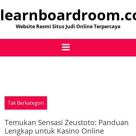
Skip
learnboardroom.
to
content
Website Resmi Situs Judi Online Terpercaya
Tak Berkategori
Temukan Sensasi Zeustoto: Panduan
Lengkap untuk Kasino Online