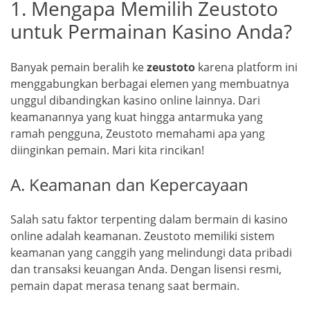
1. Mengapa Memilih Zeustoto
untuk Permainan Kasino Anda?
Banyak pemain beralih ke
zeustoto
karena platform ini
menggabungkan berbagai elemen yang membuatnya
unggul dibandingkan kasino online lainnya. Dari
keamanannya yang kuat hingga antarmuka yang
ramah pengguna, Zeustoto memahami apa yang
diinginkan pemain. Mari kita rincikan!
A. Keamanan dan Kepercayaan
Salah satu faktor terpenting dalam bermain di kasino
online adalah keamanan. Zeustoto memiliki sistem
keamanan yang canggih yang melindungi data pribadi
dan transaksi keuangan Anda. Dengan lisensi resmi,
pemain dapat merasa tenang saat bermain.