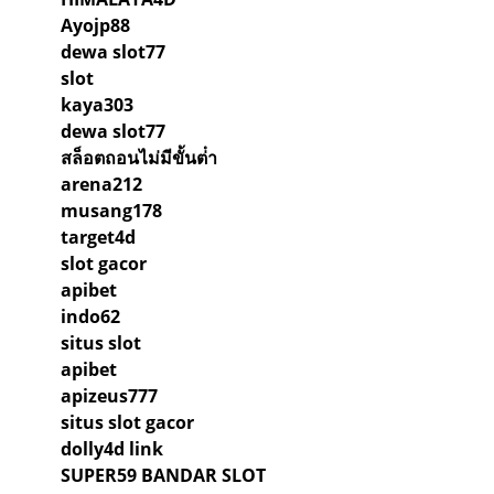
Ayojp88
dewa slot77
slot
kaya303
dewa slot77
สล็อตถอนไม่มีขั้นต่ํา
arena212
musang178
target4d
slot gacor
apibet
indo62
situs slot
apibet
apizeus777
situs slot gacor
dolly4d link
SUPER59 BANDAR SLOT