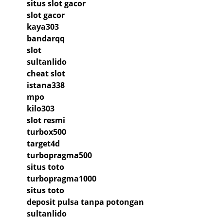
situs slot gacor
slot gacor
kaya303
bandarqq
slot
sultanlido
cheat slot
istana338
mpo
kilo303
slot resmi
turbox500
target4d
turbopragma500
situs toto
turbopragma1000
situs toto
deposit pulsa tanpa potongan
sultanlido