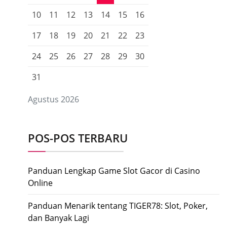
10
11
12
13
14
15
16
17
18
19
20
21
22
23
24
25
26
27
28
29
30
31
Agustus 2026
POS-POS TERBARU
Panduan Lengkap Game Slot Gacor di Casino
Online
Panduan Menarik tentang TIGER78: Slot, Poker,
dan Banyak Lagi