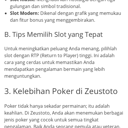
gulungan dan simbol tradisional.
Slot Modern:
Dikenal dengan grafik yang memukau
dan fitur bonus yang menggembirakan.
B. Tips Memilih Slot yang Tepat
Untuk meningkatkan peluang Anda menang, pilihlah
slot dengan RTP (Return to Player) tinggi. Ini adalah
cara yang cerdas untuk memastikan Anda
mendapatkan pengalaman bermain yang lebih
menguntungkan.
3. Kelebihan Poker di Zeustoto
Poker tidak hanya sekadar permainan; itu adalah
keahlian. Di Zeustoto, Anda akan menemukan berbagai
jenis poker yang cocok untuk semua tingkat
pengalaman. Baik Anda seorang pemula atau veteran,