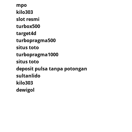
mpo
kilo303
slot resmi
turbox500
target4d
turbopragma500
situs toto
turbopragma1000
situs toto
deposit pulsa tanpa potongan
sultanlido
kilo303
dewigol