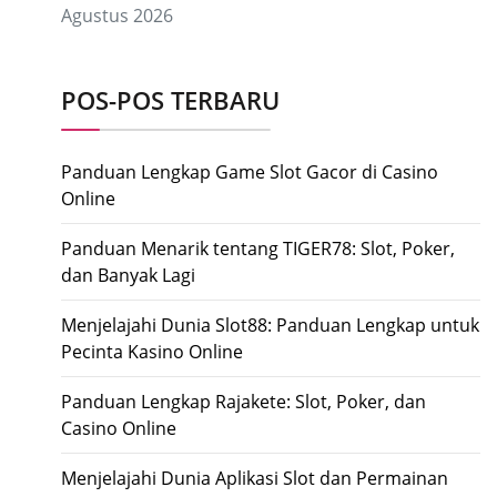
Agustus 2026
POS-POS TERBARU
Panduan Lengkap Game Slot Gacor di Casino
Online
Panduan Menarik tentang TIGER78: Slot, Poker,
dan Banyak Lagi
Menjelajahi Dunia Slot88: Panduan Lengkap untuk
Pecinta Kasino Online
Panduan Lengkap Rajakete: Slot, Poker, dan
Casino Online
Menjelajahi Dunia Aplikasi Slot dan Permainan