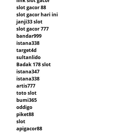
link slot gacor
slot gacor 88
slot gacor hari ini
janji33 slot
slot gacor 777
bandar999
istana338
target4d
sultanlido
Badak 178 slot
istana347
istana338
artis777
toto slot
bumi365
oddigo
piket88
slot
apigacor88