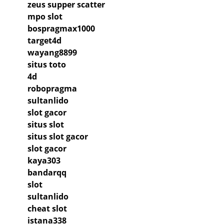
zeus supper scatter
mpo slot
bospragmax1000
target4d
wayang8899
situs toto
4d
robopragma
sultanlido
slot gacor
situs slot
situs slot gacor
slot gacor
kaya303
bandarqq
slot
sultanlido
cheat slot
istana338