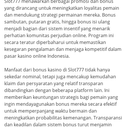
Slot777 menawarkan berbagai promosi dan bonus
yang dirancang untuk meningkatkan loyalitas pemain
dan mendukung strategi permainan mereka. Bonus
sambutan, putaran gratis, hingga bonus isi ulang
menjadi bagian dari sistem insentif yang menarik
perhatian komunitas perjudian online. Program ini
secara teratur diperbaharui untuk memastikan
kesegaran pengalaman dan menjaga kompetitif dalam
pasar kasino online Indonesia.
Manfaat dari bonus kasino di Slot777 tidak hanya
sekedar nominal, tetapi juga mencakup kemudahan
klaim dan persyaratan yang relatif transparan
dibandingkan dengan beberapa platform lain. Ini
memberikan keuntungan strategis bagi pemain yang
ingin mendayagunakan bonus mereka secara efektif
untuk memperpanjang waktu bermain dan
meningkatkan probabilitas kemenangan. Transparansi
dan keadilan dalam sistem bonus turut menjamin