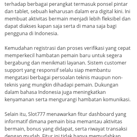
terhadap berbagai perangkat termasuk ponsel pintar
dan tablet, sebuah keharusan dalam era digital kini. Ini
membuat aktivitas bermain menjadi lebih fleksibel dan
dapat diakses kapan saja serta di mana saja bagi
pengguna di Indonesia.
Kemudahan registrasi dan proses verifikasi yang cepat
memperkecil hambatan pemain baru untuk segera
bergabung dan menikmati layanan. Sistem customer
support yang responsif selalu siap membantu
mengatasi berbagai persoalan teknis maupun non-
teknis yang mungkin dihadapi pemain. Dukungan
dalam bahasa Indonesia juga meningkatkan
kenyamanan serta mengurangi hambatan komunikasi.
Selain itu, Slot777 menawarkan fitur dashboard yang
informatif dimana pemain bisa memantau aktivitas
bermain, bonus yang didapat, serta riwayat transaksi
dengan mudah. Fitur ini tidak hanya memudahkan