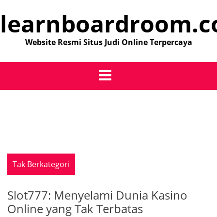
Skip
learnboardroom.
to
content
Website Resmi Situs Judi Online Terpercaya
Tak Berkategori
Slot777: Menyelami Dunia Kasino
Online yang Tak Terbatas