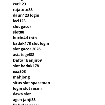
ceri123
rajatoto88
daun123 login
leci123
slot gacor
slot88
bucin4d toto
badak178 slot login
slot gacor 2026
asiatogel88
Daftar Banjir69
slot badak178
exa303
mahjong
situs slot spaceman
login slot resmi
dewa slot
agen janji33