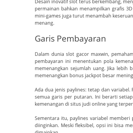
Desain inovatif slot terus berkembang, m
permainan bahkan menampilkan grafis 3D da
mini-games juga turut menambah keseruan.
menang.
Garis Pembayaran
Dalam dunia slot gacor maxwin, pemahama
pembayaran ini menentukan pola kemena
memenangkan sejumlah uang. Jika lebih b
memenangkan bonus jackpot besar meningka
Ada dua jenis paylines: tetap dan variabe
semua garis per putaran. Ini berarti set
kemenangan di situs judi online yang terper
Sementara itu, paylines variabel memberi
diinginkan. Meski fleksibel, opsi ini bisa
dimainkan.