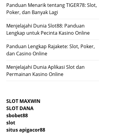
Panduan Menarik tentang TIGER78: Slot,
Poker, dan Banyak Lagi
Menjelajahi Dunia Slot88: Panduan
Lengkap untuk Pecinta Kasino Online
Panduan Lengkap Rajakete: Slot, Poker,
dan Casino Online
Menjelajahi Dunia Aplikasi Slot dan
Permainan Kasino Online
SLOT MAXWIN
SLOT DANA
sbobet88
slot
situs apigacor88