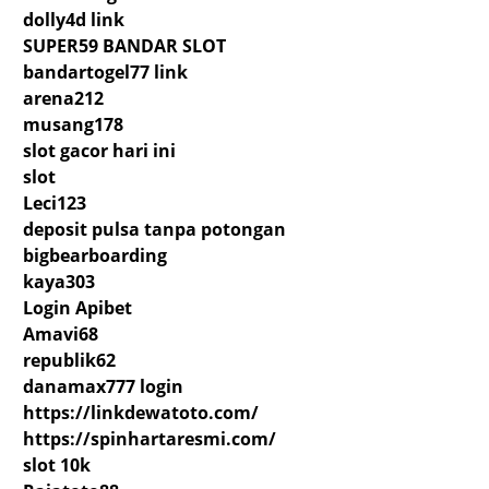
dolly4d link
SUPER59 BANDAR SLOT
bandartogel77 link
arena212
musang178
slot gacor hari ini
slot
Leci123
deposit pulsa tanpa potongan
bigbearboarding
kaya303
Login Apibet
Amavi68
republik62
danamax777 login
https://linkdewatoto.com/
https://spinhartaresmi.com/
slot 10k