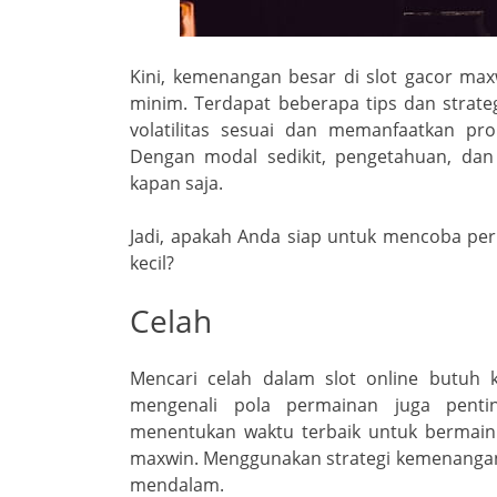
Kini, kemenangan besar di slot gacor ma
minim. Terdapat beberapa tips dan strate
volatilitas sesuai dan memanfaatkan pro
Dengan modal sedikit, pengetahuan, dan
kapan saja.
Jadi, apakah Anda siap untuk mencoba pe
kecil?
Celah
Mencari celah dalam slot online butuh 
mengenali pola permainan juga pentin
menentukan waktu terbaik untuk bermain
maxwin. Menggunakan strategi kemenangan 
mendalam.