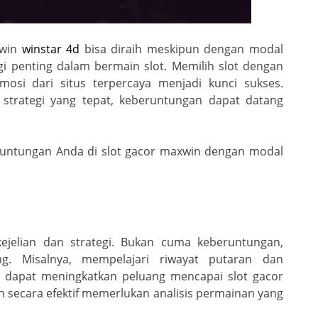
xwin
winstar 4d
bisa diraih meskipun dengan modal
gi penting dalam bermain slot. Memilih slot dengan
mosi dari situs terpercaya menjadi kunci sukses.
 strategi yang tepat, keberuntungan dapat datang
runtungan Anda di slot gacor maxwin dengan modal
kejelian dan strategi. Bukan cuma keberuntungan,
g. Misalnya, mempelajari riwayat putaran dan
 dapat meningkatkan peluang mencapai slot gacor
secara efektif memerlukan analisis permainan yang