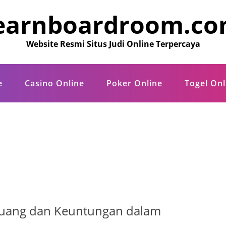
earnboardroom.c
Website Resmi Situs Judi Online Terpercaya
e
Casino Online
Poker Online
Togel Onl
eluang dan Keuntungan dalam