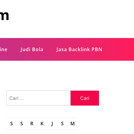
om
ine
Judi Bola
Jasa Backlink PBN
Cari
untuk:
S
S
R
K
J
S
M