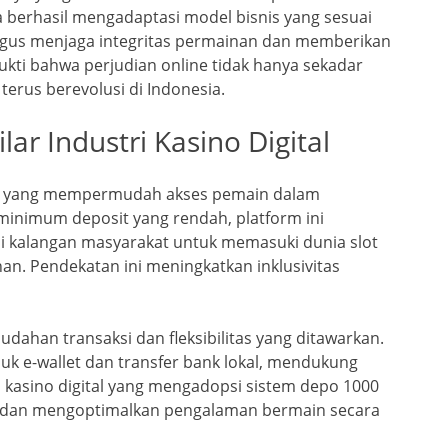
 berhasil mengadaptasi model bisnis yang sesuai
ligus menjaga integritas permainan dan memberikan
ukti bahwa perjudian online tidak hanya sekadar
terus berevolusi di Indonesia.
ar Industri Kasino Digital
gis yang mempermudah akses pemain dalam
minimum deposit yang rendah, platform ini
i kalangan masyarakat untuk memasuki dunia slot
han. Pendekatan ini meningkatkan inklusivitas
ahan transaksi dan fleksibilitas yang ditawarkan.
 e-wallet dan transfer bank lokal, mendukung
kasino digital yang mengadopsi sistem depo 1000
dan mengoptimalkan pengalaman bermain secara