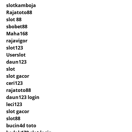
slotkamboja
Rajatoto88
slot 88
sbobet88
Maha168
rajavigor
slot123
Userslot
daun123
slot
slot gacor
ceri123
rajatoto88
daun123 login
leci123
slot gacor
slot88
bucin4d toto