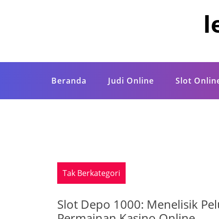
Skip
l
to
content
Beranda
Judi Online
Slot Onlin
Tak Berkategori
Slot Depo 1000: Menelisik P
Permainan Kasino Online