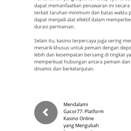
dapat memanfaatkan penawaran ini secara m
terkait taruhan minimum dan batas waktu p
dapat menjadi alat efektif dalam memper
durasi permainan.
Selain itu, kasino terpercaya juga sering 
menarik khusus untuk pemain dengan depo ke
lebih dan kesempatan bersaing di tingkat ya
memperkuat hubungan antara pemain dan 
dinamis dan berkelanjutan.
Mendalami
Gacor77: Platform
Kasino Online
yang Mengubah