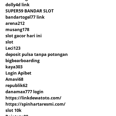
dolly4d link
SUPER59 BANDAR SLOT
bandartogel77 link
arena212
musang178
slot gacor hari ini
slot
Leci123
deposit pulsa tanpa potongan
bigbearboarding
kaya303
Login Apibet
Amavi68
republik62
danamax777 login
https://linkdewatoto.com/
https://spinhartaresmi.com/
slot 10k