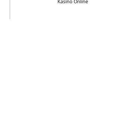
Kasino Online