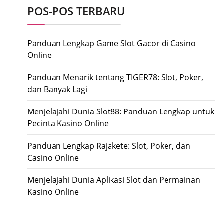
POS-POS TERBARU
Panduan Lengkap Game Slot Gacor di Casino
Online
Panduan Menarik tentang TIGER78: Slot, Poker,
dan Banyak Lagi
Menjelajahi Dunia Slot88: Panduan Lengkap untuk
Pecinta Kasino Online
Panduan Lengkap Rajakete: Slot, Poker, dan
Casino Online
Menjelajahi Dunia Aplikasi Slot dan Permainan
Kasino Online