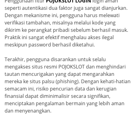
Penggunaan fitur
POJOKSLOT LOGIN
login aman
seperti autentikasi dua faktor juga sangat dianjurkan.
Dengan mekanisme ini, pengguna harus melewati
verifikasi tambahan, misalnya melalui kode yang
dikirim ke perangkat pribadi sebelum berhasil masuk.
Praktik ini sangat efektif menghalau akses ilegal
meskipun password berhasil diketahui.
Terakhir, pengguna disarankan untuk selalu
mengakses situs resmi POJOKSLOT dan menghindari
tautan mencurigakan yang dapat mengarahkan
mereka ke situs palsu (phishing). Dengan kehati-hatian
semacam ini, risiko pencurian data dan kerugian
finansial dapat diminimalisir secara signifikan,
menciptakan pengalaman bermain yang lebih aman
dan menyenangkan.