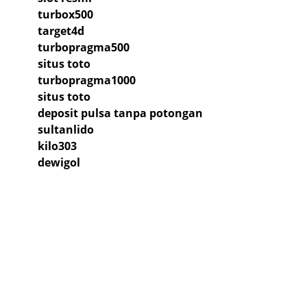
turbox500
target4d
turbopragma500
situs toto
turbopragma1000
situs toto
deposit pulsa tanpa potongan
sultanlido
kilo303
dewigol