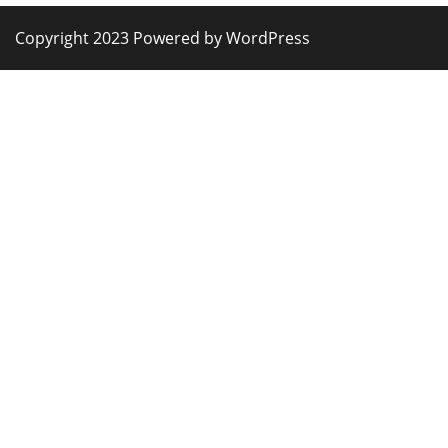
Copyright 2023 Powered by WordPress