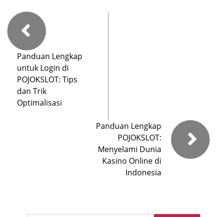
Panduan Lengkap
untuk Login di
POJOKSLOT: Tips
dan Trik
Optimalisasi
Panduan Lengkap
POJOKSLOT:
Menyelami Dunia
Kasino Online di
Indonesia