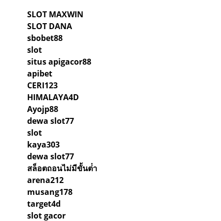
SLOT MAXWIN
SLOT DANA
sbobet88
slot
situs apigacor88
apibet
CERI123
HIMALAYA4D
Ayojp88
dewa slot77
slot
kaya303
dewa slot77
สล็อตถอนไม่มีขั้นต่ํา
arena212
musang178
target4d
slot gacor