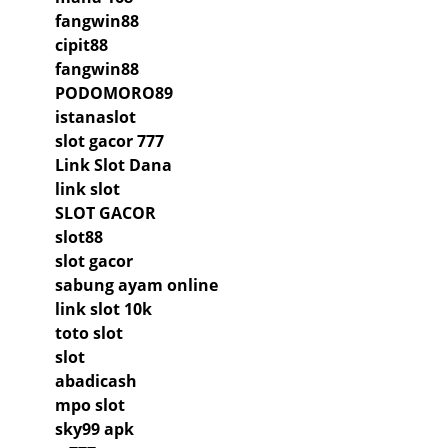
fangwin88
cipit88
fangwin88
PODOMORO89
istanaslot
slot gacor 777
Link Slot Dana
link slot
SLOT GACOR
slot88
slot gacor
sabung ayam online
link slot 10k
toto slot
slot
abadicash
mpo slot
sky99 apk