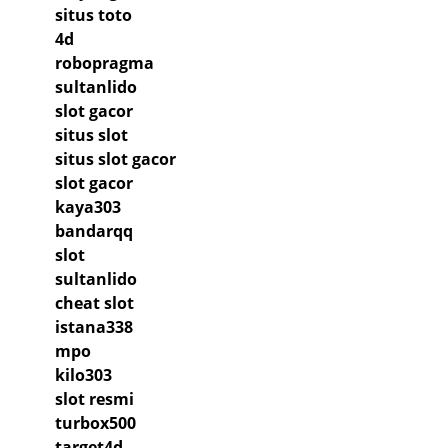
situs toto
4d
robopragma
sultanlido
slot gacor
situs slot
situs slot gacor
slot gacor
kaya303
bandarqq
slot
sultanlido
cheat slot
istana338
mpo
kilo303
slot resmi
turbox500
target4d