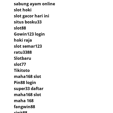
sabung ayam online
slot hoki
slot gacor hari ini
situs bosku33
slot88
Gowin123 login
hoki raja
slot semar123
ratu3388
Slotbaru
slot77
Tikitoto
maha168 slot
Pin88 login
super33 daftar
maha168 slot
maha 168
fangwin88
cipit88