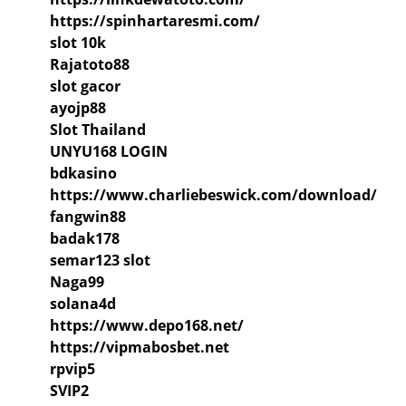
https://spinhartaresmi.com/
slot 10k
Rajatoto88
slot gacor
ayojp88
Slot Thailand
UNYU168 LOGIN
bdkasino
https://www.charliebeswick.com/download/
fangwin88
badak178
semar123 slot
Naga99
solana4d
https://www.depo168.net/
https://vipmabosbet.net
rpvip5
SVIP2