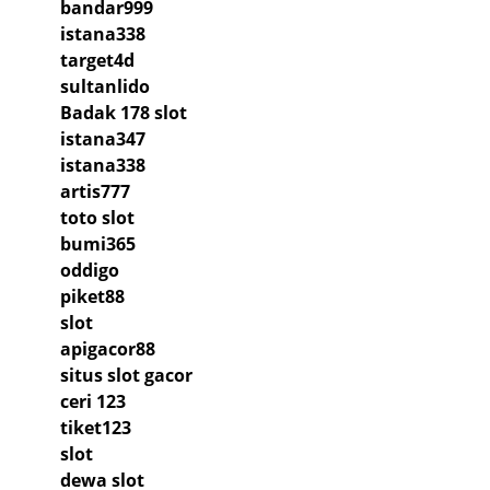
bandar999
istana338
target4d
sultanlido
Badak 178 slot
istana347
istana338
artis777
toto slot
bumi365
oddigo
piket88
slot
apigacor88
situs slot gacor
ceri 123
tiket123
slot
dewa slot