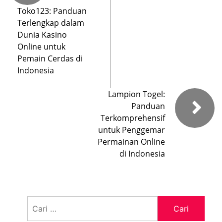
Toko123: Panduan
Terlengkap dalam
Dunia Kasino
Online untuk
Pemain Cerdas di
Indonesia
Lampion Togel:
Panduan
Terkomprehensif
untuk Penggemar
Permainan Online
di Indonesia
Cari
untuk: