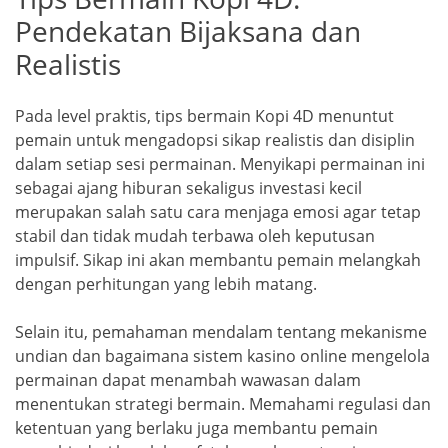
Pendekatan Bijaksana dan
Realistis
Pada level praktis, tips bermain Kopi 4D menuntut
pemain untuk mengadopsi sikap realistis dan disiplin
dalam setiap sesi permainan. Menyikapi permainan ini
sebagai ajang hiburan sekaligus investasi kecil
merupakan salah satu cara menjaga emosi agar tetap
stabil dan tidak mudah terbawa oleh keputusan
impulsif. Sikap ini akan membantu pemain melangkah
dengan perhitungan yang lebih matang.
Selain itu, pemahaman mendalam tentang mekanisme
undian dan bagaimana sistem kasino online mengelola
permainan dapat menambah wawasan dalam
menentukan strategi bermain. Memahami regulasi dan
ketentuan yang berlaku juga membantu pemain