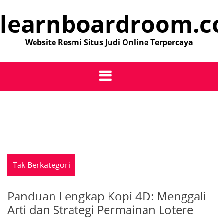
Skip
learnboardroom.
to
content
Website Resmi Situs Judi Online Terpercaya
Tak Berkategori
Panduan Lengkap Kopi 4D: Menggali
Arti dan Strategi Permainan Lotere