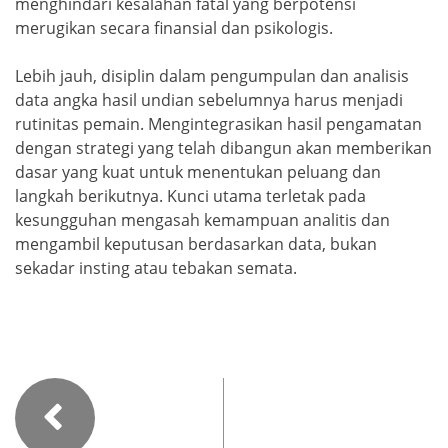
menghindari kesalahan fatal yang berpotensi
merugikan secara finansial dan psikologis.
Lebih jauh, disiplin dalam pengumpulan dan analisis
data angka hasil undian sebelumnya harus menjadi
rutinitas pemain. Mengintegrasikan hasil pengamatan
dengan strategi yang telah dibangun akan memberikan
dasar yang kuat untuk menentukan peluang dan
langkah berikutnya. Kunci utama terletak pada
kesungguhan mengasah kemampuan analitis dan
mengambil keputusan berdasarkan data, bukan
sekadar insting atau tebakan semata.