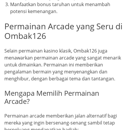
Manfaatkan bonus taruhan untuk menambah
potensi kemenangan.
Permainan Arcade yang Seru di
Ombak126
Selain permainan kasino klasik, Ombak126 juga
menawarkan permainan arcade yang sangat menarik
untuk dimainkan. Permainan ini memberikan
pengalaman bermain yang menyenangkan dan
menghibur, dengan berbagai tema dan tantangan.
Mengapa Memilih Permainan
Arcade?
Permainan arcade memberikan jalan alternatif bagi
mereka yang ingin bersenang-senang sambil tetap
berpeluang mendapatkan hadiah: