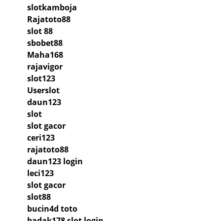
slotkamboja
Rajatoto88
slot 88
sbobet88
Maha168
rajavigor
slot123
Userslot
daun123
slot
slot gacor
ceri123
rajatoto88
daun123 login
leci123
slot gacor
slot88
bucin4d toto
badak178 slot login