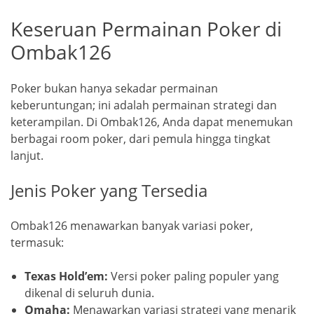
Keseruan Permainan Poker di
Ombak126
Poker bukan hanya sekadar permainan
keberuntungan; ini adalah permainan strategi dan
keterampilan. Di Ombak126, Anda dapat menemukan
berbagai room poker, dari pemula hingga tingkat
lanjut.
Jenis Poker yang Tersedia
Ombak126 menawarkan banyak variasi poker,
termasuk:
Texas Hold’em:
Versi poker paling populer yang
dikenal di seluruh dunia.
Omaha:
Menawarkan variasi strategi yang menarik