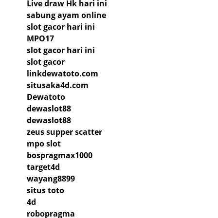
Live draw Hk hari ini
sabung ayam online
slot gacor hari ini
MPO17
slot gacor hari ini
slot gacor
linkdewatoto.com
situsaka4d.com
Dewatoto
dewaslot88
dewaslot88
zeus supper scatter
mpo slot
bospragmax1000
target4d
wayang8899
situs toto
4d
robopragma