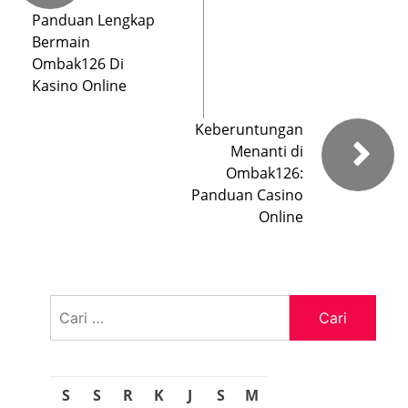
Panduan Lengkap
Bermain
Ombak126 Di
Kasino Online
Keberuntungan
Menanti di
Ombak126:
Panduan Casino
Online
Cari
untuk:
S
S
R
K
J
S
M