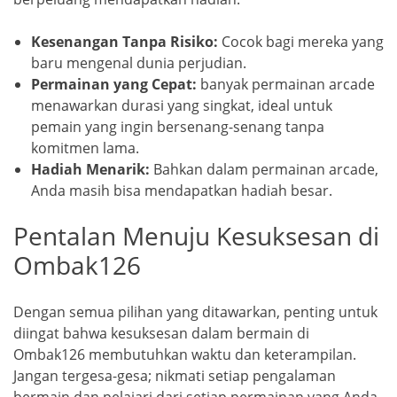
Kesenangan Tanpa Risiko:
Cocok bagi mereka yang
baru mengenal dunia perjudian.
Permainan yang Cepat:
banyak permainan arcade
menawarkan durasi yang singkat, ideal untuk
pemain yang ingin bersenang-senang tanpa
komitmen lama.
Hadiah Menarik:
Bahkan dalam permainan arcade,
Anda masih bisa mendapatkan hadiah besar.
Pentalan Menuju Kesuksesan di
Ombak126
Dengan semua pilihan yang ditawarkan, penting untuk
diingat bahwa kesuksesan dalam bermain di
Ombak126 membutuhkan waktu dan keterampilan.
Jangan tergesa-gesa; nikmati setiap pengalaman
bermain dan pelajari dari setiap permainan yang Anda