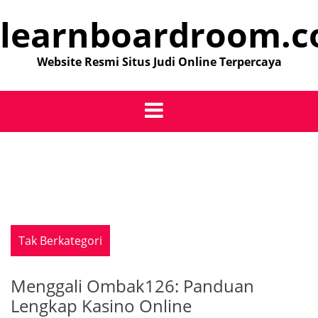
Skip
learnboardroom.
to
content
Website Resmi Situs Judi Online Terpercaya
Tak Berkategori
Menggali Ombak126: Panduan
Lengkap Kasino Online