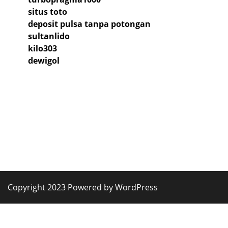
situs toto
deposit pulsa tanpa potongan
sultanlido
kilo303
dewigol
Copyright 2023 Powered by WordPress