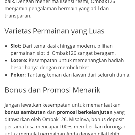
baik. Dengan menerima lisensi resmi, Ombak126
menjamin pengalaman bermain yang adil dan
transparan.
Varietas Permainan yang Luas
Slot:
Dari tema klasik hingga modern, pilihan
permainan slot di Ombak126 sangat beragam.
Lotere:
Kesempatan untuk memenangkan hadiah
besar hanya dengan membeli tiket.
Poker:
Tantang teman dan lawan dari seluruh dunia.
Bonus dan Promosi Menarik
Jangan lewatkan kesempatan untuk memanfaatkan
bonus sambutan
dan
promosi berkelanjutan
yang
ditawarkan oleh Ombak126. Misalnya, bonus deposit
pertama bisa mencapai 100%, memberikan dorongan
untuk memulai permainan Anda dengan nilai lebih!