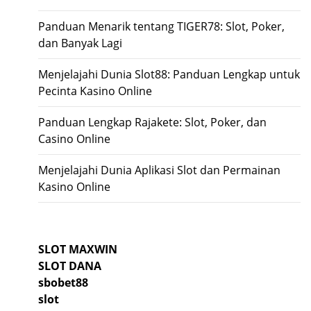
Panduan Menarik tentang TIGER78: Slot, Poker,
dan Banyak Lagi
Menjelajahi Dunia Slot88: Panduan Lengkap untuk
Pecinta Kasino Online
Panduan Lengkap Rajakete: Slot, Poker, dan
Casino Online
Menjelajahi Dunia Aplikasi Slot dan Permainan
Kasino Online
SLOT MAXWIN
SLOT DANA
sbobet88
slot