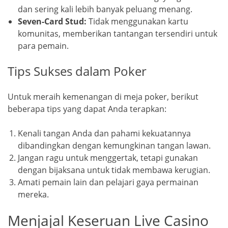
dan sering kali lebih banyak peluang menang.
Seven-Card Stud:
Tidak menggunakan kartu
komunitas, memberikan tantangan tersendiri untuk
para pemain.
Tips Sukses dalam Poker
Untuk meraih kemenangan di meja poker, berikut
beberapa tips yang dapat Anda terapkan:
Kenali tangan Anda dan pahami kekuatannya
dibandingkan dengan kemungkinan tangan lawan.
Jangan ragu untuk menggertak, tetapi gunakan
dengan bijaksana untuk tidak membawa kerugian.
Amati pemain lain dan pelajari gaya permainan
mereka.
Menjajal Keseruan Live Casino