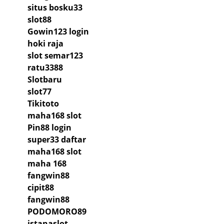
situs bosku33
slot88
Gowin123 login
hoki raja
slot semar123
ratu3388
Slotbaru
slot77
Tikitoto
maha168 slot
Pin88 login
super33 daftar
maha168 slot
maha 168
fangwin88
cipit88
fangwin88
PODOMORO89
istanaslot