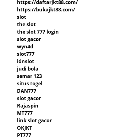
https://daftarjkt88.com/
https://bukajkt88.com/
slot
the slot
the slot 777 login
slot gacor
wyn4d
slot777
idnslot
judi bola
semar 123
situs togel
DAN777
slot gacor
Rajaspin
MT777
link slot gacor
OKJKT
PT777