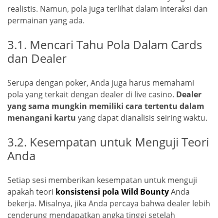
realistis. Namun, pola juga terlihat dalam interaksi dan
permainan yang ada.
3.1. Mencari Tahu Pola Dalam Cards
dan Dealer
Serupa dengan poker, Anda juga harus memahami
pola yang terkait dengan dealer di live casino.
Dealer
yang sama mungkin memiliki cara tertentu dalam
menangani kartu
yang dapat dianalisis seiring waktu.
3.2. Kesempatan untuk Menguji Teori
Anda
Setiap sesi memberikan kesempatan untuk menguji
apakah teori
konsistensi pola Wild Bounty
Anda
bekerja. Misalnya, jika Anda percaya bahwa dealer lebih
cenderung mendapatkan angka tinggi setelah