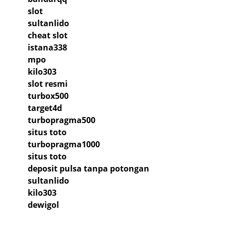
slot
sultanlido
cheat slot
istana338
mpo
kilo303
slot resmi
turbox500
target4d
turbopragma500
situs toto
turbopragma1000
situs toto
deposit pulsa tanpa potongan
sultanlido
kilo303
dewigol