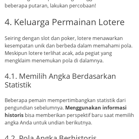
beberapa putaran, lakukan percobaan!
4. Keluarga Permainan Lotere
Seiring dengan slot dan poker, lotere menawarkan
kesempatan unik dan berbeda dalam memahami pola.
Meskipun lotere terlihat acak, ada pegiat yang
mengklaim menemukan pola di dalamnya.
4.1. Memilih Angka Berdasarkan
Statistik
Beberapa pemain mempertimbangkan statistik dari
pengundian sebelumnya.
Menggunakan informasi
historis
bisa memberikan perspektif baru saat memilih
angka Anda untuk undian berikutnya.
4.2. Pola Angka Berhistoris