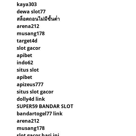
kaya303
dewa slot77
สล็อตถอนไม่มีขั้นต่ํา
arena212
musang178
target4d
slot gacor
apibet
indo62
situs slot
apibet
apizeus777
situs slot gacor
dolly4d link
SUPER59 BANDAR SLOT
bandartogel77 link
arena212
musang178
slot gacor hari ini