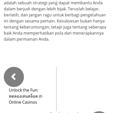
adalah sebuah strategi yang dapat membantu Anda
dalam berjudi dengan lebih bijak. Teruslah belajar,
berlatih, dan jangan ragu untuk berbagi pengetahuan
ini dengan sesama pemain. Kesuksesan bukan hanya
tentang keberuntungan, tetapi juga tentang seberapa
baik Anda memperhatikan pola dan menerapkannya
dalam permainan Anda.
Unlock the Fun:
ทดลองเล่นสล็อต in
Online Casinos