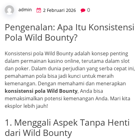
0
admin
2 Februari 2026
Pengenalan: Apa Itu Konsistensi
Pola Wild Bounty?
Konsistensi pola Wild Bounty adalah konsep penting
dalam permainan kasino online, terutama dalam slot
dan poker. Dalam dunia perjudian yang serba cepat ini,
pemahaman pola bisa jadi kunci untuk meraih
kemenangan. Dengan memahami dan menerapkan
konsistensi pola Wild Bounty
, Anda bisa
memaksimalkan potensi kemenangan Anda. Mari kita
eksplor lebih jauh!
1. Menggali Aspek Tanpa Henti
dari Wild Bounty