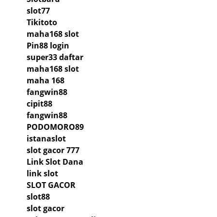
slot77
Tikitoto
maha168 slot
Pin88 login
super33 daftar
maha168 slot
maha 168
fangwin88
cipit88
fangwin88
PODOMORO89
istanaslot
slot gacor 777
Link Slot Dana
link slot
SLOT GACOR
slot88
slot gacor