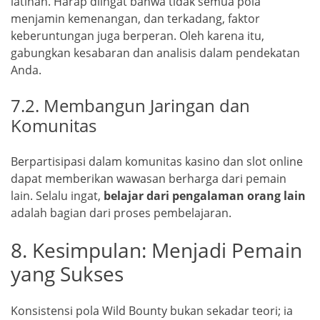
latihan. Harap diingat bahwa tidak semua pola
menjamin kemenangan, dan terkadang, faktor
keberuntungan juga berperan. Oleh karena itu,
gabungkan kesabaran dan analisis dalam pendekatan
Anda.
7.2. Membangun Jaringan dan
Komunitas
Berpartisipasi dalam komunitas kasino dan slot online
dapat memberikan wawasan berharga dari pemain
lain. Selalu ingat,
belajar dari pengalaman orang lain
adalah bagian dari proses pembelajaran.
8. Kesimpulan: Menjadi Pemain
yang Sukses
Konsistensi pola Wild Bounty bukan sekadar teori; ia