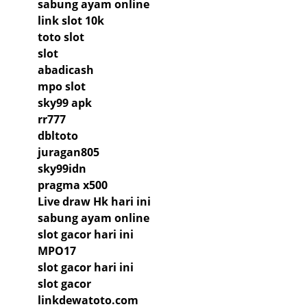
sabung ayam online
link slot 10k
toto slot
slot
abadicash
mpo slot
sky99 apk
rr777
dbltoto
juragan805
sky99idn
pragma x500
Live draw Hk hari ini
sabung ayam online
slot gacor hari ini
MPO17
slot gacor hari ini
slot gacor
linkdewatoto.com