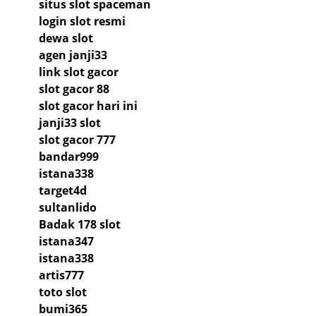
situs slot spaceman
login slot resmi
dewa slot
agen janji33
link slot gacor
slot gacor 88
slot gacor hari ini
janji33 slot
slot gacor 777
bandar999
istana338
target4d
sultanlido
Badak 178 slot
istana347
istana338
artis777
toto slot
bumi365