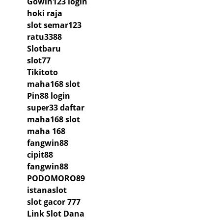
Gowin123 login
hoki raja
slot semar123
ratu3388
Slotbaru
slot77
Tikitoto
maha168 slot
Pin88 login
super33 daftar
maha168 slot
maha 168
fangwin88
cipit88
fangwin88
PODOMORO89
istanaslot
slot gacor 777
Link Slot Dana