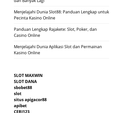
dan Banyak Lagi
Menjelajahi Dunia Slot88: Panduan Lengkap untuk
Pecinta Kasino Online
Panduan Lengkap Rajakete: Slot, Poker, dan
Casino Online
Menjelajahi Dunia Aplikasi Slot dan Permainan
Kasino Online
SLOT MAXWIN
SLOT DANA
sbobet88
slot
situs apigacor88
apibet
CERI123