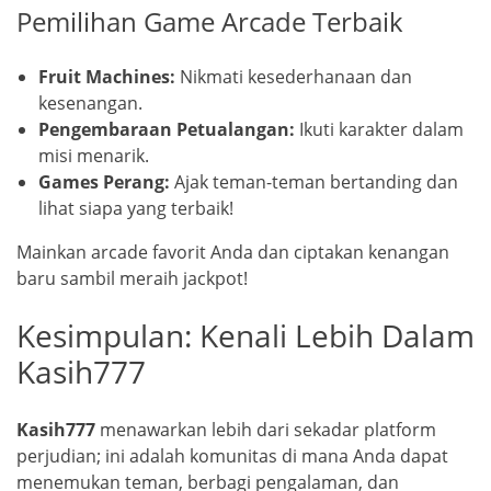
Pemilihan Game Arcade Terbaik
Fruit Machines:
Nikmati kesederhanaan dan
kesenangan.
Pengembaraan Petualangan:
Ikuti karakter dalam
misi menarik.
Games Perang:
Ajak teman-teman bertanding dan
lihat siapa yang terbaik!
Mainkan arcade favorit Anda dan ciptakan kenangan
baru sambil meraih jackpot!
Kesimpulan: Kenali Lebih Dalam
Kasih777
Kasih777
menawarkan lebih dari sekadar platform
perjudian; ini adalah komunitas di mana Anda dapat
menemukan teman, berbagi pengalaman, dan