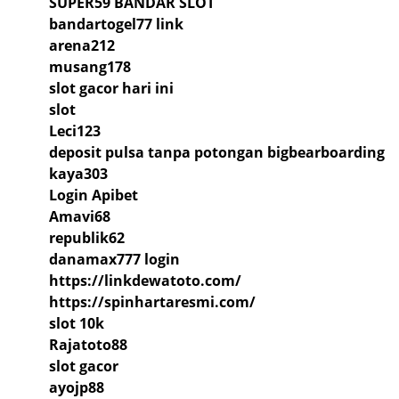
SUPER59 BANDAR SLOT
bandartogel77 link
arena212
musang178
slot gacor hari ini
slot
Leci123
deposit pulsa tanpa potongan bigbearboarding
kaya303
Login Apibet
Amavi68
republik62
danamax777 login
https://linkdewatoto.com/
https://spinhartaresmi.com/
slot 10k
Rajatoto88
slot gacor
ayojp88