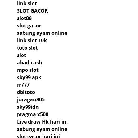
link slot
SLOT GACOR
slot88
slot gacor
sabung ayam online
link slot 10k
toto slot
slot
abadicash
mpo slot
sky99 apk
rr777
dbltoto
juragan805
sky99idn
pragma x500
Live draw Hk hari ini
sabung ayam online
slot gacor hari ini