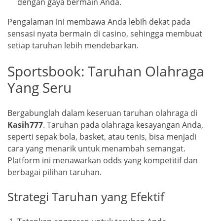
dengan gaya bermain Anda.
Pengalaman ini membawa Anda lebih dekat pada
sensasi nyata bermain di casino, sehingga membuat
setiap taruhan lebih mendebarkan.
Sportsbook: Taruhan Olahraga
Yang Seru
Bergabunglah dalam keseruan taruhan olahraga di
Kasih777
. Taruhan pada olahraga kesayangan Anda,
seperti sepak bola, basket, atau tenis, bisa menjadi
cara yang menarik untuk menambah semangat.
Platform ini menawarkan odds yang kompetitif dan
berbagai pilihan taruhan.
Strategi Taruhan yang Efektif