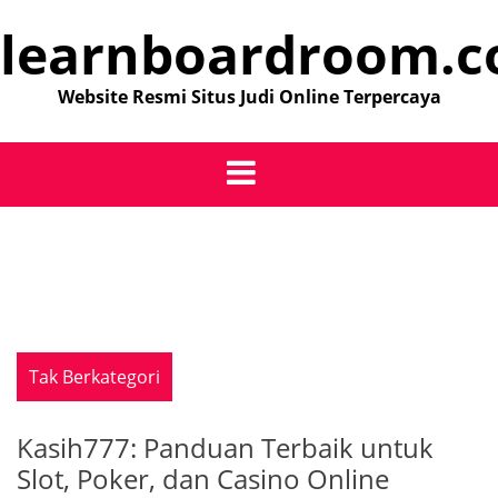
Skip
learnboardroom.
to
content
Website Resmi Situs Judi Online Terpercaya
Tak Berkategori
Kasih777: Panduan Terbaik untuk
Slot, Poker, dan Casino Online