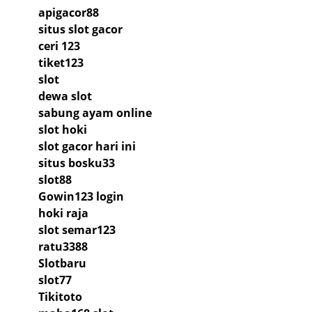
apigacor88
situs slot gacor
ceri 123
tiket123
slot
dewa slot
sabung ayam online
slot hoki
slot gacor hari ini
situs bosku33
slot88
Gowin123 login
hoki raja
slot semar123
ratu3388
Slotbaru
slot77
Tikitoto