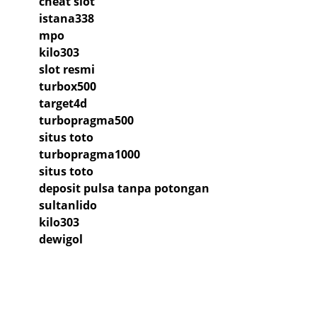
cheat slot
istana338
mpo
kilo303
slot resmi
turbox500
target4d
turbopragma500
situs toto
turbopragma1000
situs toto
deposit pulsa tanpa potongan
sultanlido
kilo303
dewigol