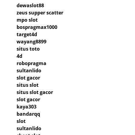
dewaslot88
zeus supper scatter
mpo slot
bospragmax1000
target4d
wayang8899
situs toto
4d
robopragma
sultanlido
slot gacor
situs slot
situs slot gacor
slot gacor
kaya303
bandarqq
slot
sultanlido