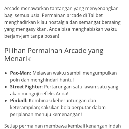
Arcade menawarkan tantangan yang menyenangkan
bagi semua usia. Permainan arcade di Talibet
menghadirkan kilau nostalgia dan semangat bersaing
yang mengasyikkan. Anda bisa menghabiskan waktu
berjam-jam tanpa bosan!
Pilihan Permainan Arcade yang
Menarik
Pac-Man:
Melawan waktu sambil mengumpulkan
poin dan menghindari hantu!
Street Fighter:
Pertarungan satu lawan satu yang
akan menguji refleks Anda!
Pinball:
Kombinasi keberuntungan dan
keterampilan; saksikan bola berputar dalam
perjalanan menuju kemenangan!
Setiap permainan membawa kembali kenangan indah