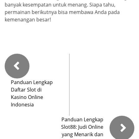
banyak kesempatan untuk menang. Siapa tahu,
permainan berikutnya bisa membawa Anda pada
kemenangan besar!
Panduan Lengkap
Daftar Slot di
Kasino Online
Indonesia
Panduan Lengkap
Slot88: Judi Online
yang Menarik dan