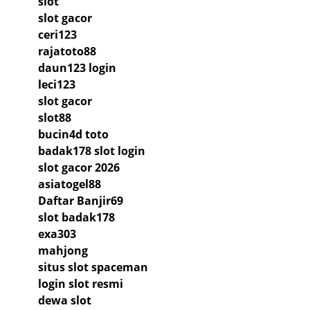
slot
slot gacor
ceri123
rajatoto88
daun123 login
leci123
slot gacor
slot88
bucin4d toto
badak178 slot login
slot gacor 2026
asiatogel88
Daftar Banjir69
slot badak178
exa303
mahjong
situs slot spaceman
login slot resmi
dewa slot