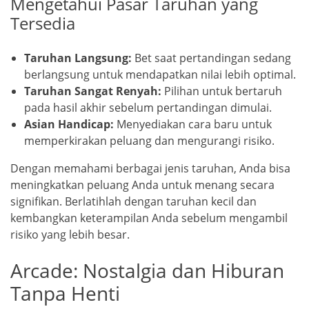
Mengetahui Pasar Taruhan yang
Tersedia
Taruhan Langsung:
Bet saat pertandingan sedang
berlangsung untuk mendapatkan nilai lebih optimal.
Taruhan Sangat Renyah:
Pilihan untuk bertaruh
pada hasil akhir sebelum pertandingan dimulai.
Asian Handicap:
Menyediakan cara baru untuk
memperkirakan peluang dan mengurangi risiko.
Dengan memahami berbagai jenis taruhan, Anda bisa
meningkatkan peluang Anda untuk menang secara
signifikan. Berlatihlah dengan taruhan kecil dan
kembangkan keterampilan Anda sebelum mengambil
risiko yang lebih besar.
Arcade: Nostalgia dan Hiburan
Tanpa Henti