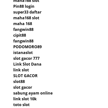
maha168 slot
Pin88 login
super33 daftar
maha168 slot
maha 168
fangwin88
cipit88
fangwin88
PODOMORO89
istanaslot
slot gacor 777
Link Slot Dana
link slot
SLOT GACOR
slot88
slot gacor
sabung ayam online
link slot 10k
toto slot