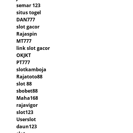
semar 123
situs togel
DAN777
slot gacor
Rajaspin
MT777
link slot gacor
OKJKT
PT777
slotkamboja
Rajatoto88
slot 88
sbobet88
Maha168
rajavigor
slot123
Userslot
daun123