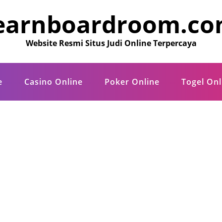
earnboardroom.c
Website Resmi Situs Judi Online Terpercaya
e
Casino Online
Poker Online
Togel Onl