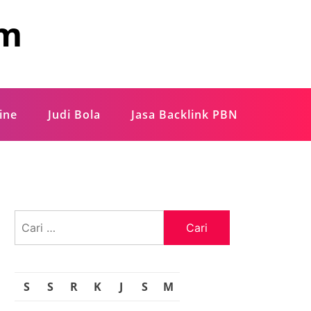
om
ine
Judi Bola
Jasa Backlink PBN
Cari
untuk:
S
S
R
K
J
S
M