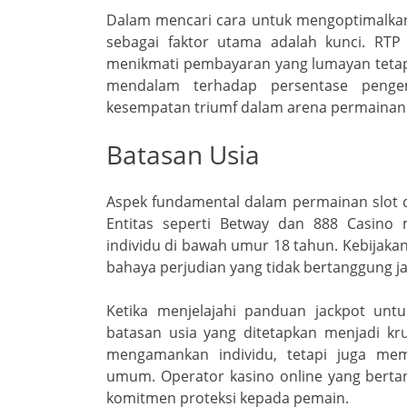
Dalam mencari cara untuk mengoptimalkan
sebagai faktor utama adalah kunci. RTP
menikmati pembayaran yang lumayan tetap
mendalam terhadap persentase penge
kesempatan triumf dalam arena permainan
Batasan Usia
Aspek fundamental dalam permainan slot 
Entitas seperti Betway dan 888 Casino 
individu di bawah umur 18 tahun. Kebijak
bahaya perjudian yang tidak bertanggung ja
Ketika menjelajahi panduan jackpot unt
batasan usia yang ditetapkan menjadi kru
mengamankan individu, tetapi juga memp
umum. Operator kasino online yang berta
komitmen proteksi kepada pemain.