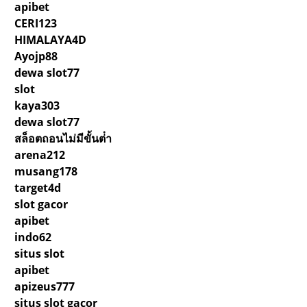
apibet
CERI123
HIMALAYA4D
Ayojp88
dewa slot77
slot
kaya303
dewa slot77
สล็อตถอนไม่มีขั้นต่ํา
arena212
musang178
target4d
slot gacor
apibet
indo62
situs slot
apibet
apizeus777
situs slot gacor