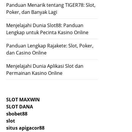
Panduan Menarik tentang TIGER78: Slot,
Poker, dan Banyak Lagi
Menjelajahi Dunia Slot88: Panduan
Lengkap untuk Pecinta Kasino Online
Panduan Lengkap Rajakete: Slot, Poker,
dan Casino Online
Menjelajahi Dunia Aplikasi Slot dan
Permainan Kasino Online
SLOT MAXWIN
SLOT DANA
sbobet88
slot
situs apigacor88