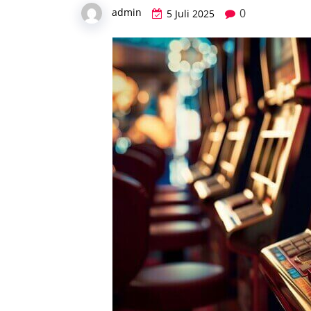
0
admin
5 Juli 2025