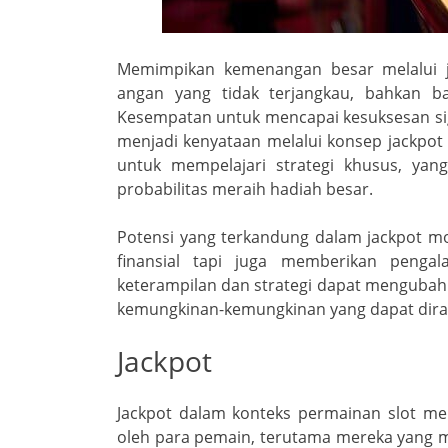
Memimpikan kemenangan besar melalui 
angan yang tidak terjangkau, bahkan 
Kesempatan untuk mencapai kesuksesan sig
menjadi kenyataan melalui konsep jackpot
untuk mempelajari strategi khusus, yan
probabilitas meraih hadiah besar.
Potensi yang terkandung dalam jackpot mo
finansial tapi juga memberikan peng
keterampilan dan strategi dapat mengubah
kemungkinan-kemungkinan yang dapat diraih
Jackpot
Jackpot dalam konteks permainan slot m
oleh para pemain, terutama mereka yang 