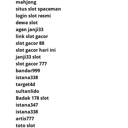
mahjong
situs slot spaceman
login slot resmi
dewa slot
agen janji33
link slot gacor
slot gacor 88
slot gacor hari ini
janji33 slot
slot gacor 777
bandar999
istana338
target4d
sultanlido
Badak 178 slot
istana347
istana338
artis777
toto slot