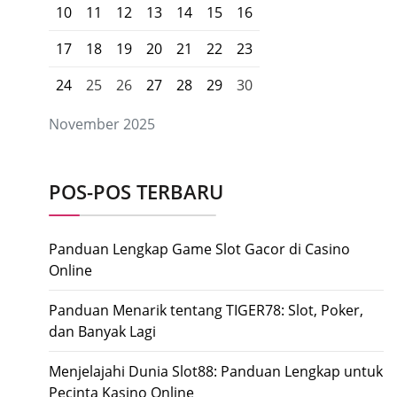
10
11
12
13
14
15
16
17
18
19
20
21
22
23
24
25
26
27
28
29
30
November 2025
POS-POS TERBARU
Panduan Lengkap Game Slot Gacor di Casino
Online
Panduan Menarik tentang TIGER78: Slot, Poker,
dan Banyak Lagi
Menjelajahi Dunia Slot88: Panduan Lengkap untuk
Pecinta Kasino Online