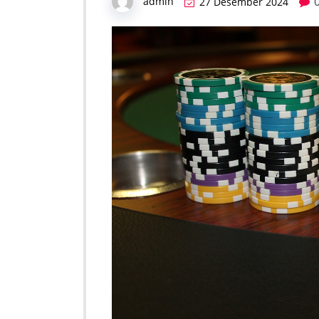
admin
27 Desember 2024