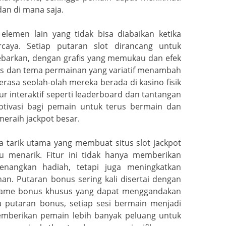
dan di mana saja.
lemen lain yang tidak bisa diabaikan ketika
rcaya. Setiap putaran slot dirancang untuk
arkan, dengan grafis yang memukau dan efek
alus dan tema permainan yang variatif menambah
asa seolah-olah mereka berada di kasino fisik
itur interaktif seperti leaderboard dan tantangan
ivasi bagi pemain untuk terus bermain dan
eraih jackpot besar.
a tarik utama yang membuat situs slot jackpot
 menarik. Fitur ini tidak hanya memberikan
angkan hadiah, tetapi juga meningkatkan
an. Putaran bonus sering kali disertai dengan
ke game bonus khusus yang dapat menggandakan
putaran bonus, setiap sesi bermain menjadi
emberikan pemain lebih banyak peluang untuk