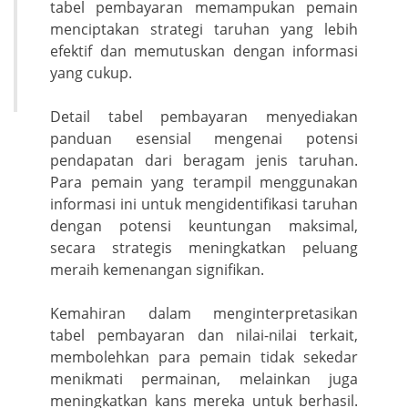
tabel pembayaran memampukan pemain
menciptakan strategi taruhan yang lebih
efektif dan memutuskan dengan informasi
yang cukup.
Detail tabel pembayaran menyediakan
panduan esensial mengenai potensi
pendapatan dari beragam jenis taruhan.
Para pemain yang terampil menggunakan
informasi ini untuk mengidentifikasi taruhan
dengan potensi keuntungan maksimal,
secara strategis meningkatkan peluang
meraih kemenangan signifikan.
Kemahiran dalam menginterpretasikan
tabel pembayaran dan nilai-nilai terkait,
membolehkan para pemain tidak sekedar
menikmati permainan, melainkan juga
meningkatkan kans mereka untuk berhasil.