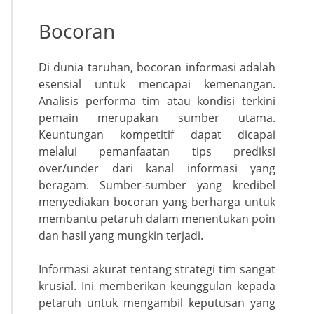
Bocoran
Di dunia taruhan, bocoran informasi adalah
esensial untuk mencapai kemenangan.
Analisis performa tim atau kondisi terkini
pemain merupakan sumber utama.
Keuntungan kompetitif dapat dicapai
melalui pemanfaatan tips prediksi
over/under dari kanal informasi yang
beragam. Sumber-sumber yang kredibel
menyediakan bocoran yang berharga untuk
membantu petaruh dalam menentukan poin
dan hasil yang mungkin terjadi.
Informasi akurat tentang strategi tim sangat
krusial. Ini memberikan keunggulan kepada
petaruh untuk mengambil keputusan yang