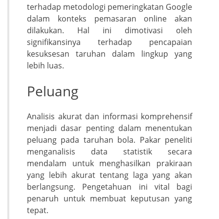
terhadap metodologi pemeringkatan Google
dalam konteks pemasaran online akan
dilakukan. Hal ini dimotivasi oleh
signifikansinya terhadap pencapaian
kesuksesan taruhan dalam lingkup yang
lebih luas.
Peluang
Analisis akurat dan informasi komprehensif
menjadi dasar penting dalam menentukan
peluang pada taruhan bola. Pakar peneliti
menganalisis data statistik secara
mendalam untuk menghasilkan prakiraan
yang lebih akurat tentang laga yang akan
berlangsung. Pengetahuan ini vital bagi
penaruh untuk membuat keputusan yang
tepat.