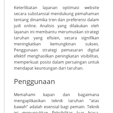
Keterlibatan layanan optimasi website
secara substansial mendukung pemahaman
tentang dinamika tren dan preferensi dalam
judi online. Analisis yang dilakukan oleh
layanan ini membantu merumuskan strategi
taruhan yang efisien, secara signifikan
meningkatkan kemungkinan sukses.
Penggunaan strategi pemasaran digital
efektif menghasilkan peningkatan visibilitas,
memperkuat posisi dalam persaingan untuk
mendapat keuntungan dari taruhan.
Penggunaan
Memahami kapan dan bagaimana
mengaplikasikan teknik taruhan “atas
bawah” adalah esensial bagi pemain. Teknik
ini menunjukkan fleksibilitas luar biasa,