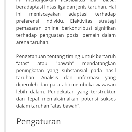
beradaptasi lintas liga dan jenis taruhan. Hal
ini meniscayakan adaptasi terhadap
preferensi individu. Efektivitas strategi
pemasaran online berkontribusi signifikan
terhadap penguatan posisi pemain dalam
arena taruhan.
Pengetahuan tentang timing untuk bertaruh
“atas” atau “bawah” mendatangkan
peningkatan yang substansial pada hasil
taruhan. Analisis dan informasi yang
diperoleh dari para ahli membuka wawasan
lebih dalam. Pendekatan yang terstruktur
dan tepat memaksimalkan potensi sukses
dalam taruhan “atas bawah”.
Pengaturan