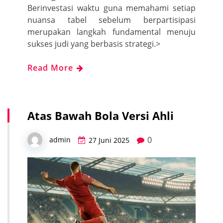
Berinvestasi waktu guna memahami setiap
nuansa tabel sebelum berpartisipasi
merupakan langkah fundamental menuju
sukses judi yang berbasis strategi.>
Read More
Atas Bawah Bola Versi Ahli
0
admin
27 Juni 2025