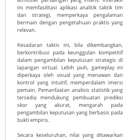
ini memfasilitasi aplikasi analitik taktik tim
dan strategi, memperkaya pengalaman
bermain dengan pengetahuan praktis yang
relevan.
Kesadaran taktis ini, bila dikembangkan,
berkontribusi pada keunggulan kompetitif
dalam pengambilan keputusan strategis di
lapangan virtual. Lebih jauh, gameplay ini
diperkaya oleh visual yang menawan dan
kontrol yang intuitif, memperdalam imersi
pemain. Pemanfaatan analisis statistik yang
tersedia mendukung pembuatan prediksi
skor yang akurat, mengarah pada
pengambilan keputusan yang berbasis pada
bukti empiris.
Secara keseluruhan, nilai yang ditawarkan