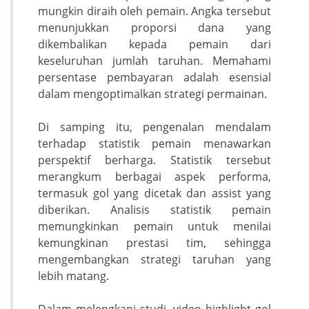
mungkin diraih oleh pemain. Angka tersebut
menunjukkan proporsi dana yang
dikembalikan kepada pemain dari
keseluruhan jumlah taruhan. Memahami
persentase pembayaran adalah esensial
dalam mengoptimalkan strategi permainan.
Di samping itu, pengenalan mendalam
terhadap statistik pemain menawarkan
perspektif berharga. Statistik tersebut
merangkum berbagai aspek performa,
termasuk gol yang dicetak dan assist yang
diberikan. Analisis statistik pemain
memungkinkan pemain untuk menilai
kemungkinan prestasi tim, sehingga
mengembangkan strategi taruhan yang
lebih matang.