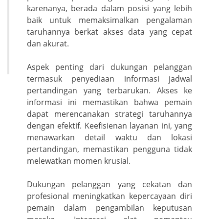
karenanya, berada dalam posisi yang lebih
baik untuk memaksimalkan pengalaman
taruhannya berkat akses data yang cepat
dan akurat.
Aspek penting dari dukungan pelanggan
termasuk penyediaan informasi jadwal
pertandingan yang terbarukan. Akses ke
informasi ini memastikan bahwa pemain
dapat merencanakan strategi taruhannya
dengan efektif. Keefisienan layanan ini, yang
menawarkan detail waktu dan lokasi
pertandingan, memastikan pengguna tidak
melewatkan momen krusial.
Dukungan pelanggan yang cekatan dan
profesional meningkatkan kepercayaan diri
pemain dalam pengambilan keputusan