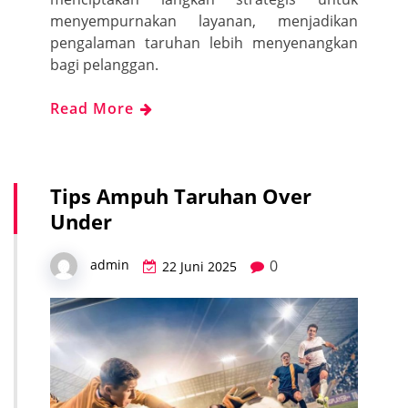
menyempurnakan layanan, menjadikan
pengalaman taruhan lebih menyenangkan
bagi pelanggan.
Read More
Tips Ampuh Taruhan Over
Under
0
admin
22 Juni 2025